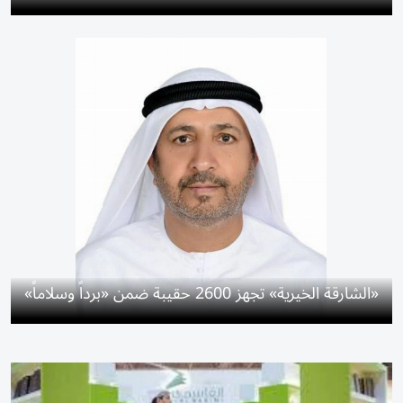
«الشارقة الخيرية» تجهز 2600 حقيبة ضمن «برداً وسلاماً»