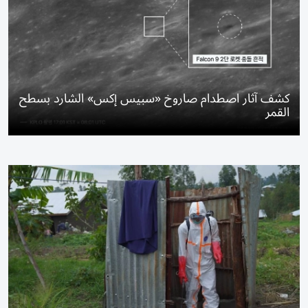
كشف آثار اصطدام صاروخ «سبيس إكس» الشارد بسطح
القمر