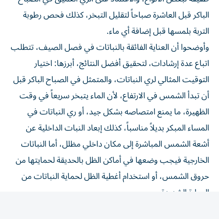
الباكر قبل العاشرة صباحاً لتقليل التبخر، كذلك فحص رطوبة
التربة بلمسها قبل إضافة أي ماء.
وأوضحوا أن العناية الفائقة بالنباتات في فصل الصيف، تتطلب
اتباع عدة إرشادات، لتحقيق أفضل النتائج، أبرزها: اختيار
التوقيت المثالي لري النباتات، والمتمثل في الصباح الباكر قبل
أن تبدأ الشمس في الارتفاع، لأن الماء يتبخر سريعاً في وقت
الظهيرة، ما يمنع امتصاصه بشكل جيد، أو ري النباتات في
المساء المبكر بديلاً مناسباً، كذلك إبعاد النبات الداخلية عن
أشعة الشمس المباشرة إلى مكان داخلي مظلل، أما النباتات
الخارجية فيجب وضعها في أماكن الظل بالحديقة لحمايتها من
حروق الشمس، أو استخدام أغطية الظل لحماية النباتات من
الحرارة الشديدة،
وأضافوا أنه بهدف الحفاظ على نباتات الزينة في الطقس الحار،