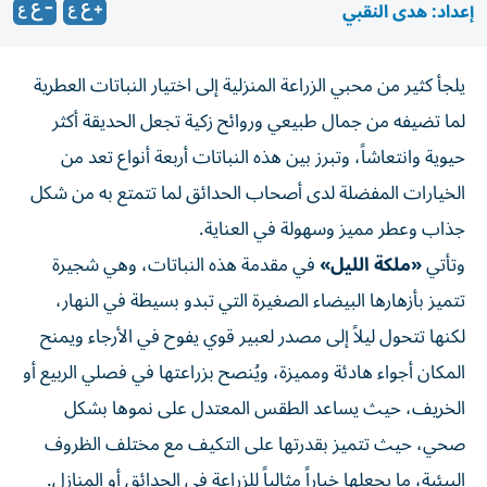
إعداد: هدى النقبي
يلجأ كثير من محبي الزراعة المنزلية إلى اختيار النباتات العطرية
لما تضيفه من جمال طبيعي وروائح زكية تجعل الحديقة أكثر
حيوية وانتعاشاً، وتبرز بين هذه النباتات أربعة أنواع تعد من
الخيارات المفضلة لدى أصحاب الحدائق لما تتمتع به من شكل
جذاب وعطر مميز وسهولة في العناية.
وتأتي
«ملكة الليل»
في مقدمة هذه النباتات، وهي شجيرة
تتميز بأزهارها البيضاء الصغيرة التي تبدو بسيطة في النهار،
لكنها تتحول ليلاً إلى مصدر لعبير قوي يفوح في الأرجاء ويمنح
المكان أجواء هادئة ومميزة، ويُنصح بزراعتها في فصلي الربيع أو
الخريف، حيث يساعد الطقس المعتدل على نموها بشكل
صحي، حيث تتميز بقدرتها على التكيف مع مختلف الظروف
البيئية، ما يجعلها خياراً مثالياً للزراعة في الحدائق أو المنازل.