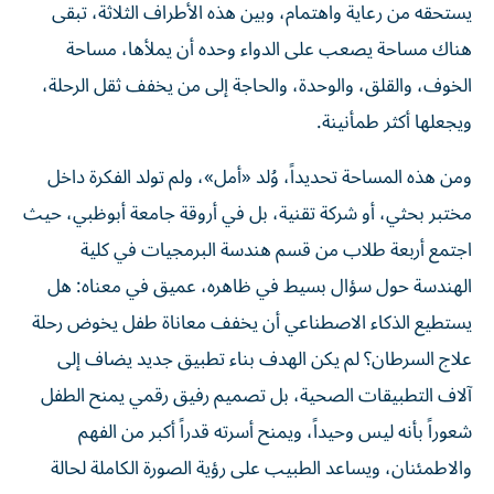
يستحقه من رعاية واهتمام، وبين هذه الأطراف الثلاثة، تبقى
هناك مساحة يصعب على الدواء وحده أن يملأها، مساحة
الخوف، والقلق، والوحدة، والحاجة إلى من يخفف ثقل الرحلة،
ويجعلها أكثر طمأنينة.
ومن هذه المساحة تحديداً، وُلد «أمل»، ولم تولد الفكرة داخل
مختبر بحثي، أو شركة تقنية، بل في أروقة جامعة أبوظبي، حيث
اجتمع أربعة طلاب من قسم هندسة البرمجيات في كلية
الهندسة حول سؤال بسيط في ظاهره، عميق في معناه: هل
يستطيع الذكاء الاصطناعي أن يخفف معاناة طفل يخوض رحلة
علاج السرطان؟ لم يكن الهدف بناء تطبيق جديد يضاف إلى
آلاف التطبيقات الصحية، بل تصميم رفيق رقمي يمنح الطفل
شعوراً بأنه ليس وحيداً، ويمنح أسرته قدراً أكبر من الفهم
والاطمئنان، ويساعد الطبيب على رؤية الصورة الكاملة لحالة