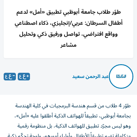
طوّر طلاب جامعة أبوظبي تطبيق «أمل» لدعم
أطفال السرطان: عربي/إنجليزي، ذكاء اصطناعي
وواقع افتراضي، تواصل ورفيق ذكي وتحليل
مشاعر
عبد الرحمن سعيد
طوّر 4 طلاب من قسم هندسة البرمجيات في كلية الهندسة
بجامعة أبوظبي، تطبيقاً للهواتف الذكية أطلقوا عليه «أمل»،
وهو ليس مجرّد تطبيق للهواتف الذكية، بل منظومة رقمية
متكاملة تضم تطبيقاً للأطفال وأولياء أمورهم، ولوحة تحكّم ذكية