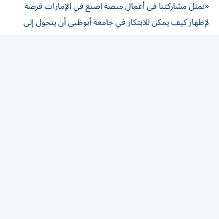
لإظهار كيف يمكن للابتكار في جامعة أبوظبي أن يتحول إلى
حلول عملية وملموسة تلبي احتياجات الصناعة الحديثة.
وتعكس مشاريعنا البحثية المتقدمة التزامنا العميق بتعزيز
الشراكة بين المؤسسات الأكاديمية والقطاع الصناعي، بما يسرع
من وتيرة التقدم التكنولوجي ويقوي سلاسل القيمة الصناعية
ويدعم الأمن الاقتصادي الوطني. ومن خلال مركز الابتكار، نمكّن
طلبتنا وباحثينا من ابتكار حلول فريدة، تسهم في تعزيز مكانة
دولة الإمارات كدولة رائدة على مستوى العالم في مجالات
التصنيع المتقدم والابتكار التكنولوجي المستدام».
ومن أبرز الابتكارات التي تعرضها الجامعة نظام Q1RAM، وهو
ذاكرة رئيسية كمية مصممة لتعزيز كفاءة المعالجة في بيئات
الحوسبة الكمية، بما يتيح تطبيقات متقدمة في مجالات الذكاء
الاصطناعي والأمن السيبراني ومعالجة البيانات الضخمة. كما