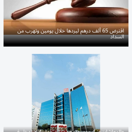
اقترض 65 ألف درهم ليردها خلال يومين وتهرب من
السداد
«المعاشات»: 4 مدد خدمة يجوز ضمها و4 لا تدخل في