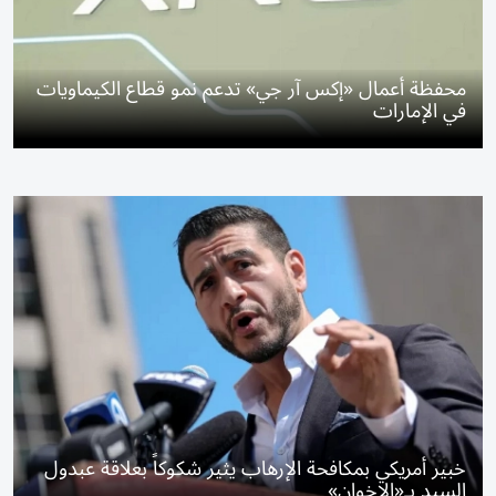
محفظة أعمال «إكس آر جي» تدعم نمو قطاع الكيماويات
في الإمارات
خبير أمريكي بمكافحة الإرهاب يثير شكوكاً بعلاقة عبدول
السيد بـ«الإخوان»