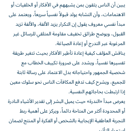
يبين أن الناس يثقون بمن يشبههم في الأفكار أو الخلفيات أو
الاهتمامات، وأن التشابه يولد قبولاً نفسياً سريعاً، ويعتمد على
مبدأ نفسي معروف يقول إن التكرار يزيد الألفة، والألفة تزيد
القبول، ويوضح طرائق تخفيف مقاومة المتلقي للرسائل غير
المرغوبة عبر التدرج أو إعادة الصياغة.
يناقش المؤلف كيفية إعادة تأطير الأفكار بحيث تتغير طريقة
تفسيرها نفسياً، ويشدد على ضرورة تكييف الخطاب مع
شخصية الجمهور واحتياجاته بدل الاعتماد على رسالة ثابتة
للجميع، ويشرح كيف تدفع المكافآت الناس نحو سلوك معين
إذا ارتبطت بحاجاتهم النفسية.
يعرض مبدأ «الندرة» حيث يميل البشر إلى تقدير الأشياء النادرة
أو المحدودة أكثر من المتاحة دائماً، ويركز على أهمية ربط
التجربة العاطفية الإيجابية بالشخص أو الفكرة أو المنتج لضمان
استمرار التأثير.