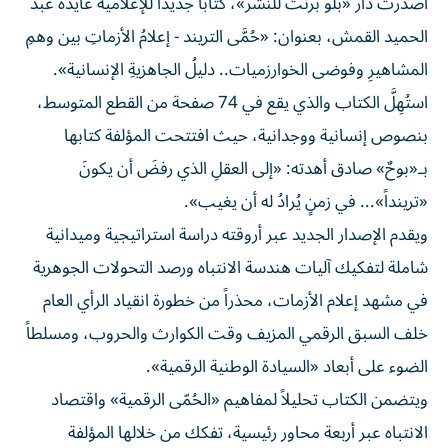
أصدرت دار «بلو برنت للنشر»، كتاباً جديداً للإعلامية عايدة عبد
الحميد القمش، بعنوان: «حُمَّى التريند - إعلامُ الأزماتِ بين وهمِ
المشاهيرِ وفوضى الخوارزميات.. دليلُ الجاهزيةِ الإنسانية».
استُهِلَّ الكتاب والذي يقع في 74 صفحة من القطع المتوسط،
بنصوص إنسانية ووجدانية، حيث افتتحت المؤلفة كتابها
بـ«بوحٌ» صادق أهدته: «إلى العقلِ الذي رفضَ أن يكونَ
«ترينداً»... في زمنٍ يُرادُ له أن يغيب».
ويقدم الإصدار الجديد عبر أروقته دراسة استراتيجية وميدانية
شاملة لتفكيك آليات هندسة الانتباه ورصد التحولات الجوهرية
في مشهد إعلام الأزمات، محذراً من خطورة انقياد الرأي العام
خلف السبق الرقمي المزيف وقت الكوارث والحروب، ومسلطاً
الضوء على أبعاد «السيادة الوطنية الرقمية».
ويتضمن الكتاب تحليلاً لمفاهيم «الحُمّى الرقمية» واقتصاد
الانتباه عبر أربعة محاور رئيسية، تفكك من خلالها المؤلفة