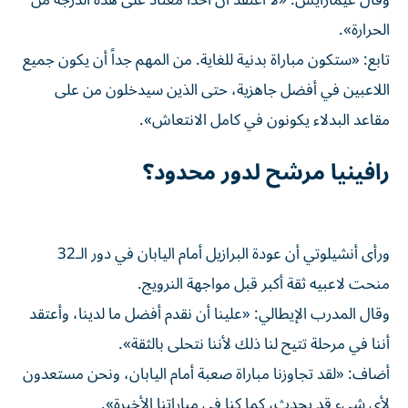
وقال غيمارايس: «لا أعتقد أن أحداً معتاد على هذه الدرجة من
الحرارة».
تابع: «ستكون مباراة بدنية للغاية. من المهم جداً أن يكون جميع
اللاعبين في أفضل جاهزية، حتى الذين سيدخلون من على
مقاعد البدلاء يكونون في كامل الانتعاش».
رافينيا مرشح لدور محدود؟
ورأى أنشيلوتي أن عودة البرازيل أمام اليابان في دور الـ32
منحت لاعبيه ثقة أكبر قبل مواجهة النرويج.
وقال المدرب الإيطالي: «علينا أن نقدم أفضل ما لدينا، وأعتقد
أننا في مرحلة تتيح لنا ذلك لأننا نتحلى بالثقة».
أضاف: «لقد تجاوزنا مباراة صعبة أمام اليابان، ونحن مستعدون
لأي شيء قد يحدث، كما كنا في مباراتنا الأخيرة».