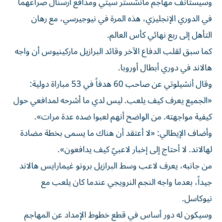
وسيستأنف مهاجم مانشستر سيتي ومدافع أرسنال صراعهما
في الدوري الإنجليزي، هذه المرة في نيوجيرسي، مع رهان
التأهل إلى ربع نهائي كأس العالم.
كما سبق لقلب الدفاع الآخر وقائد البرازيل ماركينيوس أن واجه
هالاند في دوري أبطال أوروبا.
وقال أنشيلوتي عن صاحب 60 هدفاً في 53 مباراة دولية:
«الجميع يعرف كيف يلعب. ليس لدي ما أشرحه لمدافعي حول
كيفية مواجهته. من الواضح أنهم لعبوا ضده عدة مرات».
وأضاف الإيطالي: «لا أعتقد أن هناك ما يسمى بخطة مضادة
لهالاند. لا أحتاج إلى إخبار لاعبيّ كيف يدافعون».
من جانبه، يعرف لاعب وسط البرازيل برونو غيمارايس هالاند
جيداً، بعدما واجه النجم النرويجي عندما كان يلعب مع
نيوكاسل.
وسيكون له دور أساس في قطع خطوط الإمداد عن المهاجم