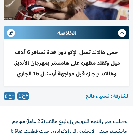
الخلاصه
حمى هالاند تصل الإكوادور: فتاة تسافر 6 آلاف
ميل وتقلد مظهره على هامستر بمهرجان الأنديز،
وهالاند بإجازة قبل مواجهة أرسنال 16 الجاري
الشارقة : ضمياء فالح
وصلت حمى النجم النرويجي إيرلينغ هالاند (26 عاماً) مهاجم
مانشستر سيتي الإنجليزي إلى الإكوادور، حيث قطعت فتاة 6