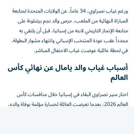
ورغم غياب نصراوي، 34 عاماً، عن الولايات المتحدة لمتابعة
المباراة النهائية من الملعب، حرص والد نجم برشلونة على
متابعة الإنجاز التاريخي لابنه من إسبانيا، قبل أن يلتقي به
مجدداً عقب عودة المنتخب الإسباني وانتهاء مشوار البطولة،
في لحظة عائلية عوضت غياب الاحتفال المباشر.
أسباب غياب والد يامال عن نهائي كأس
العالم
اختار منير نصراوي البقاء في إسبانيا خلال منافسات كأس
العالم 2026، بعدما تعرضت العائلة لخسارة مؤلمة بوفاة والده،
جد لامين يامال، بالتزامن مع فترة البطولة، وهو ما دفعه إلى
البقاء بجانب أفراد أسرته ومساندتهم خلال هذه المرحلة
الصعبة.