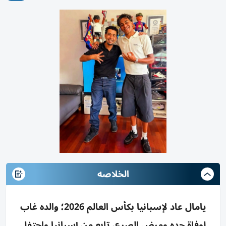
الخلاصه
يامال عاد لإسبانيا بكأس العالم 2026؛ والده غاب
لوفاة جده ومرض الصرع، تابع من إسبانيا واحتفل