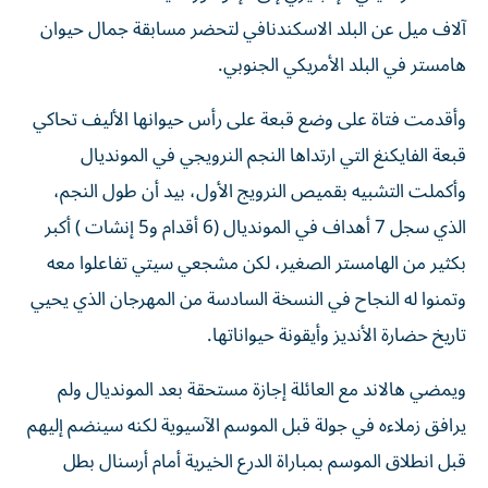
آلاف ميل عن البلد الاسكندنافي لتحضر مسابقة جمال حيوان
هامستر في البلد الأمريكي الجنوبي.
وأقدمت فتاة على وضع قبعة على رأس حيوانها الأليف تحاكي
قبعة الفايكنغ التي ارتداها النجم النرويجي في المونديال
وأكملت التشبيه بقميص النرويج الأول، بيد أن طول النجم،
الذي سجل 7 أهداف في المونديال (6 أقدام و5 إنشات ) أكبر
بكثير من الهامستر الصغير، لكن مشجعي سيتي تفاعلوا معه
وتمنوا له النجاح في النسخة السادسة من المهرجان الذي يحيي
تاريخ حضارة الأنديز وأيقونة حيواناتها.
ويمضي هالاند مع العائلة إجازة مستحقة بعد المونديال ولم
يرافق زملاءه في جولة قبل الموسم الآسيوية لكنه سينضم إليهم
قبل انطلاق الموسم بمباراة الدرع الخيرية أمام أرسنال بطل