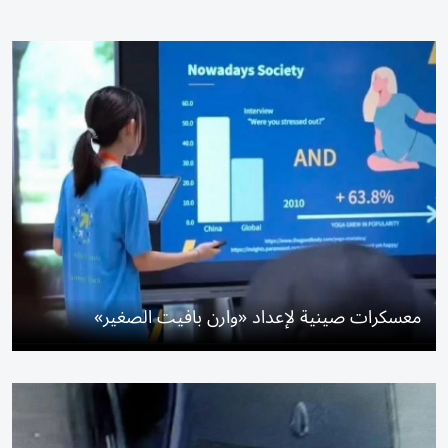
معسكرات صينية لإعداد «وارن بافيت الصغير»