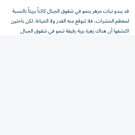
قد يبدو نبات مزهر ينمو في شقوق الجبال كائناً بريئاً بالنسبة
لمعظم الحشرات، فلا تتوقع منه الغدر ولا الخيانة. لكن باحثين
اكتشفوا أن هناك زهرة برية رقيقة تنمو في شقوق الجبال
الصخرية بجنوب غرب الصين تجتذب ‌فرائسها إلى شعيراتها
اللزجة، ثم تهضم أجسادها وتمتص العناصر الغذائية منها.
وقد أصبحت هذه الزهرة، التي تحمل الاسم ​العلمي
«ساكسيفراجا كانديلابروم»، أول نبات ⁠في مجموعته يتم التأكد
من أنه آكل للحوم. وتنتمي الزهرة إلى مجموعة نباتية ‌تسمى
«ساكسيفراجاليس» تضم أكثر من 2000 نوع.
ينمو ‌هذا النبات على جدران صخرية فقيرة بالمغذيات في هضبة
تشينغهاي-التبت وجبال هنجدوان في الصين، وتمتد مناطق
انتشاره من وسط إقليم يوننان وشماله إلى جنوب غرب
سيتشوان على ارتفاعات تتراوح بين 2500 و3300 متر، تكسوه