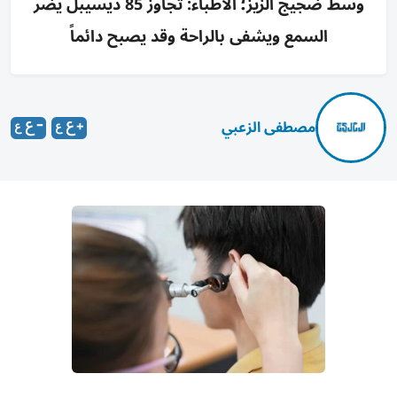
وسط ضجيج الزيز؛ الأطباء: تجاوز 85 ديسيبل يضر
السمع ويشفى بالراحة وقد يصبح دائماً
مصطفى الزعبي