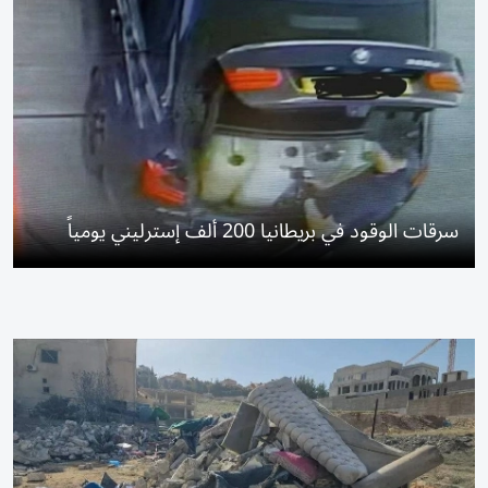
سرقات الوقود في بريطانيا 200 ألف إسترليني يومياً