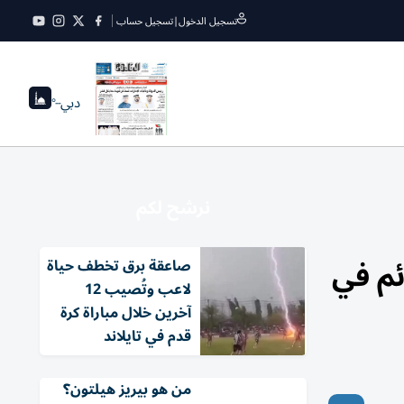
تسجيل الدخول
|
تسجيل حساب
دبي
--°
نرشح لكم
ئم في
صاعقة برق تخطف حياة
لاعب وتُصيب 12
آخرين خلال مباراة كرة
قدم في تايلاند
من هو بيريز هيلتون؟