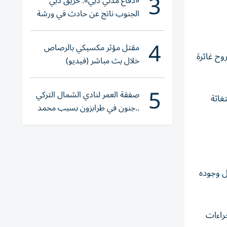
3
«دفاع مدني دبي»: حريق دبي
الجنوب ناتج عن حادث في ورشة
ولا إصابات
4
مقتل مؤثر مكسيكي بالرصاص
 35 عاماً، مصاباً بكسور وجروح غائرة
خلال بث مباشر (فيديو)
5
صفقة العمر لنادي الشمال التركي
غاثة
..جنون في طرابزون بسبب محمد
صلاح
ل وجوده
راءات