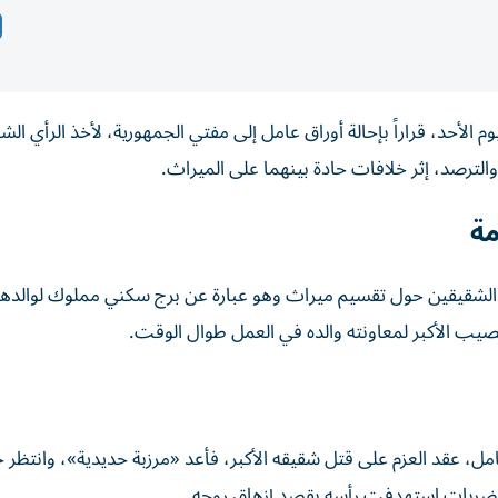
 الأحد، قراراً بإحالة أوراق عامل إلى مفتي الجمهورية، لأخذ الرأي ال
والترصد، إثر خلافات حادة بينهما على الميراث.
مة
 الشقيقين حول تقسيم ميراث وهو عبارة عن برج سكني مملوك لوالد
نصيب الأكبر لمعاونته والده في العمل طوال الوقت.
قات أن المتهم، ويدعى محمود، 31 عاماً، عامل، عقد العزم على قتل شقيقه الأكبر، فأعد «مرزبة حديدية»، وا
دة ضربات استهدفت رأسه بقصد إزهاق روحه.