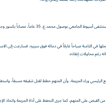
تعود أحداث القضية عندما تلقت الأجهزة الأمنية بلاغاً من مستشفى أسيوط الجامعي بوصول محمد.ع،
ها في الثامنة صباحاً غارقاً في دمائه فوق سريره، فسارعت إلى الاست
باته رغم محاولات إنقاذه.
 الرئيسي وراء الجريمة، وأن المتهم خطط لقتل شقيقه مسبقاً، واستغ
ن القبض على المتهم، كما جرى التحفظ على أداة الجريمة واتخاذ الإج