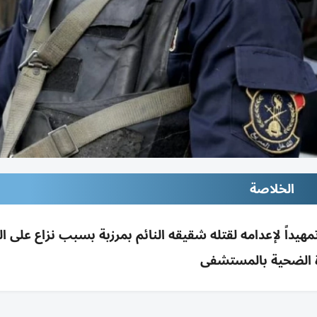
الخلاصة
يداً لإعدامه لقتله شقيقه النائم بمرزبة بسبب نزاع على ا
 الضحية بالمستشفى