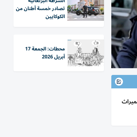
الشرطة البرتغالية
تصادر خمسة أطنان من
الكوكايين
محطات: الجمعة 17
أبريل 2026
لميراث