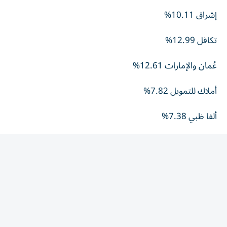
إشراق 10.11%
تكافل 12.99%
عُمان والإمارات 12.61%
أملاك للتمويل 7.82%
ألفا ظبي 7.38%
العربية للطيران 6.93%
الأكثر تراجعاً
الخليج الاستثمارية 8.54%
ريسبونس بلس 7.11%