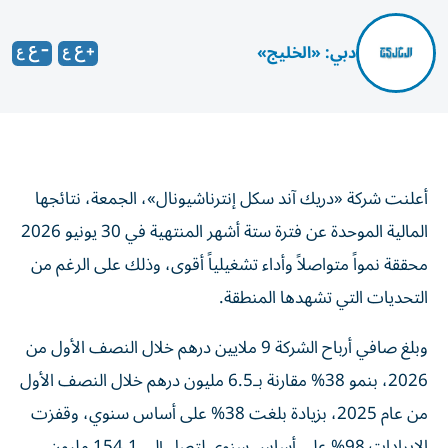
دبي: «الخليج»
أعلنت شركة «دريك آند سكل إنترناشيونال»، الجمعة، نتائجها
المالية الموحدة عن فترة ستة أشهر المنتهية في 30 يونيو 2026
محققة نمواً متواصلاً وأداء تشغيلياً أقوى، وذلك على الرغم من
التحديات التي تشهدها المنطقة.
وبلغ صافي أرباح الشركة 9 ملايين درهم خلال النصف الأول من
2026، بنمو 38% مقارنة بـ6.5 مليون درهم خلال النصف الأول
من عام 2025، بزيادة بلغت 38% على أساس سنوي، وقفزت
الإيرادات 98% على أساس سنوي لتصل إلى 154.1 مليون