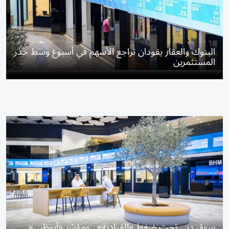
البنوك والعقار يقودان تراجع الأسهم في أسبوع وسط حذر
المستثمرين
سوق دبي تحت ضغط «القيادية».. ومؤشر «أبوظبي»