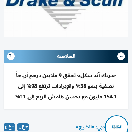
الخلاصه
«دريك آند سكل» تحقق 9 ملايين درهم أرباحاً
نصفية بنمو 38% والإيرادات ترتفع 98% إلى
154.1 مليون مع تحسن هامش الربح إلى 11%
دبي: «الخليج»