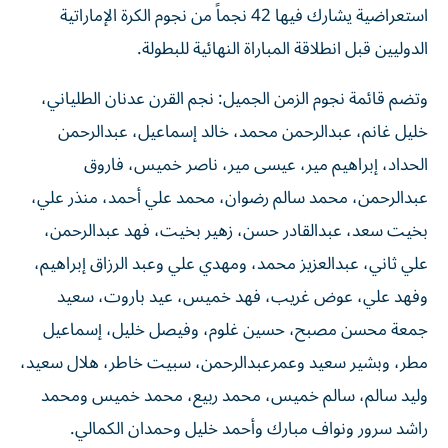
استعراضية يشارك فيها 42 نجماً من نجوم الكرة الإماراتية
الدوليين قبل انطلاقة المباراة النهائية للبطولة.
وتضم قائمة نجوم الزمن الجميل: نجم القرن عدنان الطلياني،
خليل غانم، عبدالرحمن محمد، خالد إسماعيل، عبدالرحمن
الحداد، إبراهيم مير، عيسى مير، ناصر خميس، فاروق
عبدالرحمن، محمد سالم رضوان، محمد علي أحمد، منذر علي،
بخيت سعد، عبدالقادر حسن، زهير بخيت، فهد عبدالرحمن،
علي ثاني، عبدالعزيز محمد، ومهدي علي وعبد الرزاق إبراهيم،
وفهد علي، عوض غريب، فهد خميس، عيد باروت، سعيد
جمعة محسن مصبح، حسين غلوم، وفيصل خليل، إسماعيل
مطر، وبشير سعيد وعمرعبدالرحمن، سبيت خاطر، هلال سعيد،
وليد سالم، سالم خميس، محمد ربيع، محمد خميس ومحمد
راشد سرور ونواف مبارك وأحمد خليل وحمدان الكمالي.