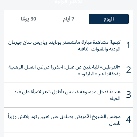
الأكثر قراءة
اليوم
7 أيام
30 يومًا
1
كيفية مشاهدة مباراة مانشستر يونايتد وباريس سان جيرمان
الودية والقنوات الناقلة
2
«التوطين» للباحثين عن عمل: احذروا عروض العمل الوهمية
وتحققوا عبر «الباركود»
3
هندية تدخل موسوعة غينيس بأطول شعر لامرأة على قيد
الحياة
4
مجلس الشيوخ الأمريكي يصادق على تعيين تود بلانش وزيراً
للعدل