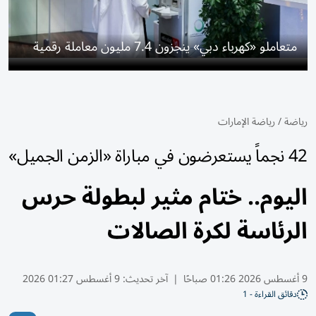
متعاملو «كهرباء دبي» ينجزون 7.4 مليون معاملة رقمية
رياضة
/
رياضة الإمارات
42 نجماً يستعرضون في مباراة «الزمن الجميل»
اليوم.. ختام مثير لبطولة حرس
الرئاسة لكرة الصالات
9 أغسطس 2026 01:26 صباحًا
|
آخر تحديث:
9 أغسطس 01:27 2026
دقائق القراءة - 1