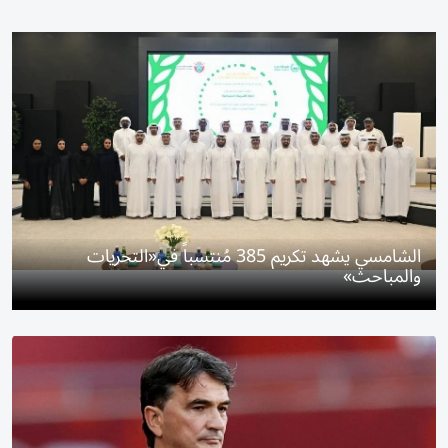
الشامسي يشهد تكريم 385 مُنتسباً في«التحريات
والمباحث»