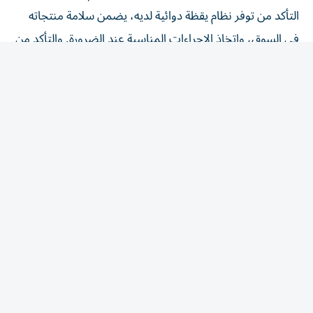
التأكد من توفر نظام يقظة دوائية لديه، يضمن سلامة منتجاته
في السوق، واتخاذ الإجراءات المناسبة عند الضرورة. والتأكد من
أن جميع المعلومات المرتبطة بتوازن المنافع والمخاطر للمنتج
الطبي، تُبلّغ إلى الوحدة التنظيمية، وفق الضوابط والشروط
الواردة في الدليل. وإنشاء نظام لجمع التقارير المتعلقة بالآثار
المعاكسة المشتبه فيها الخاصة بمنتجاته المتداولة، وتسجيلها
والإبلاغ عنها مع الالتزام بتشريعات حماية البيانات. ووضع
أنظمة لتتبع تقارير الآثار المعاكسة ومتابعتها مع الالتزام
بالتشريعات المعمول بها والمتعلقة بحماية البيانات، الاحتفاظ
ببيانات اليقظة الدوائية وتقارير السلامة المتعلقة بكل منتج
طبي، بحسب التشريعات المعمول بها. وتوفير شخص مؤهل
ونائب له شريطة أن يمتلكا معرفة نظرية وعملية كافية لأداء
مهام اليقظة الدوائية، أن يكونا حاصلين على بكالوريوس في