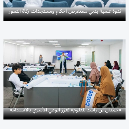
ندوة علمية بدبي تستعرض أحكام ومستجدات زكاة التمور
«حمدان بن راشد للعلوم» تعزز الوعي الأسري بالاستدامة