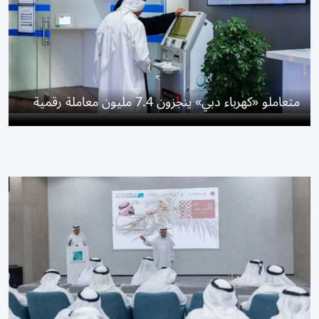
متعاملو «كهرباء دبي» ينجزون 7.4 مليون معاملة رقمية