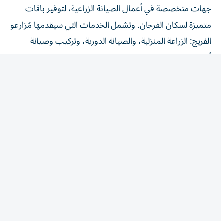
جهات متخصصة في أعمال الصيانة الزراعية، لتوفير باقات
متميزة لسكان الفرجان. وتشمل الخدمات التي سيقدمها مُزارعو
الفريج: الزراعة المنزلية، والصيانة الدورية، وتركيب وصيانة
أنظمة الري، والاستشارات الزراعية عبر مكان واحد ومنصة
واحدة تحت الطلب.
شهد الفريق عبدالله خليفة المري، القائد العام للشرطة، والفريق
محمد أحمد المري، المدير العام للإدارة العامة للهوية وشؤون
الأجانب، والمهندس مروان أحمد بن غليطة، المدير العام
للبلدية، مراسم توقيع مذكرة تعاون لتعزيز مسارات المبادرة،
وتسريع تطبيقها، حيث سيبدأ العمل بها عبر تطبيق «كريم» في
سبتمبر المُقبل.
ويحدد التعاون مسارات دعم المبادرة في تعزيز استخدام الحلول
الرقمية، ورفع جودة وكفاءة الخدمات المقدمة، وتنظيم