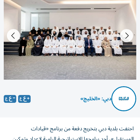
دبي: «الخليج»
احتفت بلدية دبي بتخريج دفعة من برنامج «قيادات
المستقبل»، أحد برامجها الاستراتيجية الرامية لإعداد وتمكين