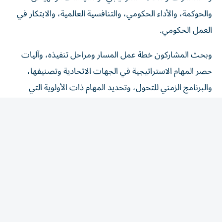
والحوكمة، والأداء الحكومي، والتنافسية العالمية، والابتكار في
العمل الحكومي.
وبحث المشاركون خطة عمل المسار ومراحل تنفيذه، وآليات
حصر المهام الاستراتيجية في الجهات الاتحادية وتصنيفها،
والبرنامج الزمني للتحول، وتحديد المهام ذات الأولوية التي
ستتطور ضمن نماذج الذكاء الاصطناعي المساعد، بما يضمن
مواءمة الجهود الحكومية وتعزيز التكامل بين الجهات.
وناقشوا مبدأ «الإنسان يقود والذكاء الاصطناعي المساعد
يمكّن»، وتعزيز تبادل المعرفة والخبرات، وتوحيد الجهود
الحكومية، وتجنب الازدواجية، وتركيز العمل على تحقيق الأثر
الوطني المشترك.
انطلاقة تنفيذية