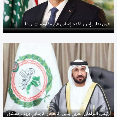
عون يعلن إحراز تقدم إيجابي في مفاوضات روما
رئيس البرلمان العربي يدين الانفجار الإرهابي بريف دمشق