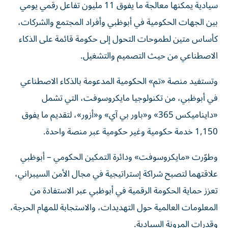
سيادية يمكنها معالجة ما يفوق 11 مليون تفاعل رقمي يومي
بين الجهات الحكومية في أبوظبي وأفراد المجتمع والشركات،
كأساس متين لطموحات التحول إلى حكومة قائمة على الذكاء
الاصطناعي من حيث التصميم والتشغيل.
وتستفيد منصة «تم» الحكومية المدعومة بالذكاء الاصطناعي
في أبوظبي، من تكنولوجيا مايكروسوفت، التي تشمل
«دايناميكس 365» و«باور بي آي» و«أزور»، لتقديم ما يفوق
1,150 خدمة حكومية وغير حكومية عبر منصة واحدة.
وطوّرت «مايكروسوفت» ودائرة التمكين الحكومي – أبوظبي
علاقتهما لتصبح شراكة إستراتيجية في مجال الأمن السيبراني،
تعزز حماية الحكومة الرقمية في أبوظبي عبر الاستفادة من
المعلومات العالمية حول التهديدات، والاستجابة للمهام الحرجة،
وقدرات المرونة السيادية.