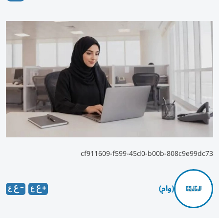
cf911609-f599-45d0-b00b-808c9e99dc73
(وام)