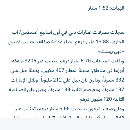
الهبات: 1.52 مليار
سجلت تصرفات عقارات دبي في أول أسابيع أغسطس/ آب
الجاري، 13.88 مليار درهم، جراء 4232 صفقة، بحسب تطبيق
«دبي ريست».
وبلغت المبيعات 6.70 مليار درهم، نتجت عبر 3206 صفقة،
أبرزها في مناطق: مدينة المطار 407 ملايين، ونخلة جبل علي
332 مليوناً، وداون تان جبل علي 212 مليوناً، وتلال الإمارات
137 مليوناً، ومعيصم الثانية 133 مليوناً، وجبل علي الصناعية
الثانية 120 مليون درهم.
وعلى صعيد الرهون، سجلت 5.66 مليار درهم، تمثلت عبر
848 صفقة، أكبرها في: الروية الأولى 1.7 مليار درهم، وواحة
السيليكون 1.32 مليار، والخليج التجاري 112 مليوناً.