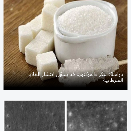
دراسة: سكر «الفركتوز» قد يسهّل انتشار الخلايا
السرطانية