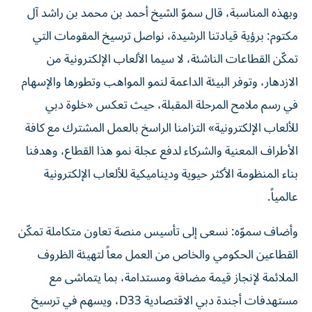
وبهذه المناسبة، قال سموّ الشيخ أحمد بن محمد بن راشد آل
مكتوم: برؤية قيادتنا الرشيدة، نواصل ترسيخ المقومات التي
تمكّن القطاعات الناشئة، لا سيما الألعاب الإلكترونية من
الازدهار، وتوفر البيئة الداعمة لنمو المواهب وتطورها والإسهام
في رسم ملامح المرحلة المقبلة، حيث تعكس «خلوة دبي
للألعاب الإلكترونية» التزامنا الراسخ بالعمل المشترك مع كافة
الأطراف المعنية والشركاء لدفع عجلة نمو هذا القطاع، وهدفنا
بناء المنظومة الأكثر حيوية وديناميكية للألعاب الإلكترونية
عالمياً.
وأضاف سموّه: نسعى إلى تأسيس منصة تعاون متكاملة تمكّن
القطاعين الحكومي والخاص من العمل معاً لتهيئة الظروف
الملائمة لإنجاز قيمة مضافة ومستدامة، بما يتماشى مع
مستهدفات أجندة دبي الاقتصادية D33، ويسهم في ترسيخ