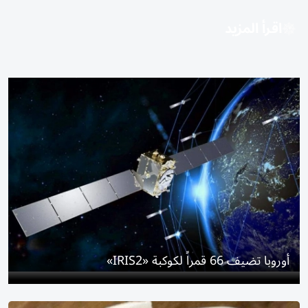
اقرأ المزيد
أوروبا تضيف 66 قمراً لكوكبة «IRIS2»