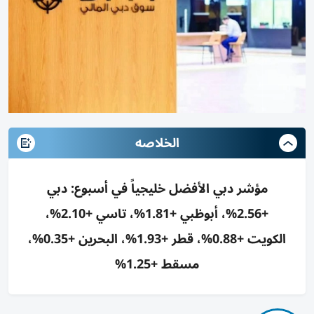
الخلاصه
مؤشر دبي الأفضل خليجياً في أسبوع: دبي
+2.56%، أبوظبي +1.81%، تاسي +2.10%،
الكويت +0.88%، قطر +1.93%، البحرين +0.35%،
مسقط +1.25%