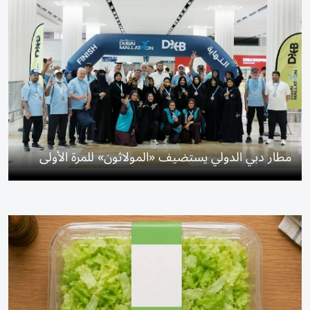
مطار دبي الدولي يستضيف «المولاثون» للمرة الأولى