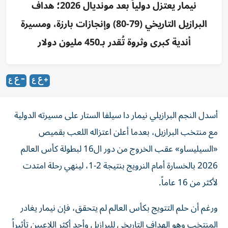
نيمار يعتزل دولياً بعد مونديال 2026؛ هداف
البرازيل التاريخي (79-80) وإنجازات بارزة، ومسيرة
أندية كبرى وثروة تُقدر بـ450 مليون دولار
أسدل النجم البرازيلي نيمار دا سيلفا الستار على مسيرته الدولية
مع منتخب البرازيل، بعدما أعلن اعتزاله اللعب بقميص
«السيليساو» عقب الخروج من دور ال16 لبطولة كأس العالم
2026 بالخسارة أمام النرويج بنتيجة 2-1، لينهي رحلة امتدت
لأكثر من 16 عاماً.
ورغم أن حلم التتويج بكأس العالم لم يتحقق، فإن نيمار يغادر
المنتخب وهو الهداف التاريخي للبرازيل وأحد أكثر اللاعبين تأثيراً