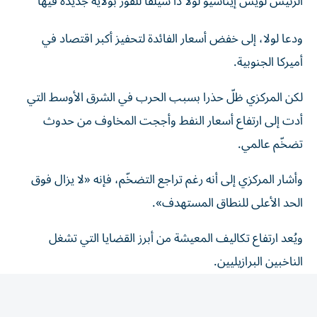
ودعا لولا، إلى خفض أسعار الفائدة لتحفيز أكبر اقتصاد في
أميركا الجنوبية.
لكن المركزي ظلّ حذرا بسبب الحرب في الشرق الأوسط التي
أدت إلى ارتفاع أسعار النفط وأججت المخاوف من حدوث
تضخّم عالمي.
وأشار المركزي إلى أنه رغم تراجع التضخّم، فإنه «لا يزال فوق
الحد الأعلى للنطاق المستهدف».
ويُعد ارتفاع تكاليف المعيشة من أبرز القضايا التي تشغل
الناخبين البرازيليين.
وتباطأ التضخم السنوي إلى 4,64% في حزيران/يونيو، مدعوما
بانخفاض أسعار المواد الغذائية والوقود، في حين أنه لا يزال