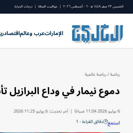
الخميس ٢٣ صفر ١٤٤٨ ه - ٠٦ أغسطس ٢٠٢٦
|
مواقيت الصلاة
|
درجات الحرارة
الإمارات
عرب وعالم
اقتصاد
ري
رياضة
/
رياضة عالمية
دموع نيمار في وداع البرازيل ت
6 يوليو 2026 11:04 صباحًا
|
آخر تحديث:
6 يوليو 11:25 2026
دقائق القراءة - 1
استمع