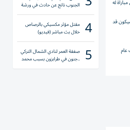
3
باراة له
الجنوب ناتج عن حادث في ورشة
ولا إصابات
4
ة تمر عليها دون الفوز بلقب كأس العالم، منذ فوزها بالبطولة لأول مرة. إذ ‌إنه بحلول ‌عام 2030، سيكون قد
مقتل مؤثر مكسيكي بالرصاص
خلال بث مباشر (فيديو)
5
 عام
صفقة العمر لنادي الشمال التركي
..جنون في طرابزون بسبب محمد
صلاح