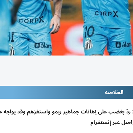
الخلاصه
ل: ردّ بغضب على إهانات جماهير ريمو واستفزهم وقد يواجه ع
اصل عبر إنستغرام