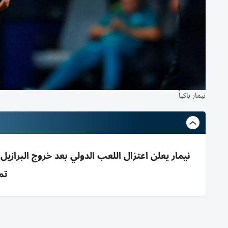
نيمار باكياً
تمري