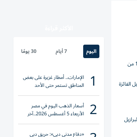
الأكثر قراءة
اليوم
7 أيام
30 يومًا
أعلن نيمار أنه خاض ‌آخر مباراة له مع منتخب البرازيل، بعد أن سجل هدفاً ​في ⁠هزيمة الفريق 2-1 أمام النرويج يوم الأحد ‌في دور الـ16 ‌من
1
الإمارات.. أمطار غزيرة على بعض
 الفائزة
المناطق تستمر حتى الأحد
2
أسعار الذهب اليوم في مصر
الأربعاء 5 أغسطس 2026..آخر
ازيل ​
تحديث لعيار 21
«دفاع مدني دبي»: حريق دبي