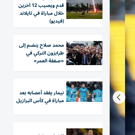
قدم ويصيب 12 آخرين
خلال مباراة في تايلاند
(فيديو)
محمد صلاح ينضم إلى
طرابزون التركي في
«صفقة العمر»
نيمار يفقد أعصابه بعد
مباراة في كأس البرازيل