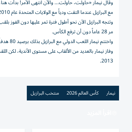
وقال نيمار «حاولت، حاولت... والآن انتهى الأمر! بدأت هنا
مع البرازيل عندما التقت ودياً ⁠مع الولايات المتحدة عام 2010.
مر ⁠28 عاماً دون أن ترفع الكأس.
واختتم ‌نيمار اللعب الدولي مع البرازيل بذلك برصيد 80 هدفاً و58 تمريرة حاسمة ⁠في 130 مباراة.
وفاز نيمار بالعديد من ​الألقاب على مستوى الأندية، لكن ال
2013.
نيمار
كأس العالم 2026
منتخب البرازيل
اقرأ المزيد