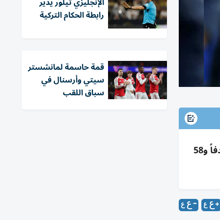
الإنجليزي تيلور يدير
رابطة الحكام التركية
قمة حاسمة لمانشستر
سيتي وأرسنال في
سباق اللقب
نيمار يعلن اعتزال اللعب الدولي بعد خروج البرازيل من مونديال وخسارة 2-1 أمام النرويج؛ أنهى مسيرته بـ80 هدفاً و58