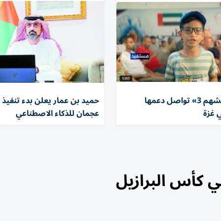
«الفارس الشهم 3» تواصل دعمها
حميد بن عمار يعلن بدء تنفيذ ب
 غزة
عجمان للذكاء الاصطناعي
في كأس البرازيل