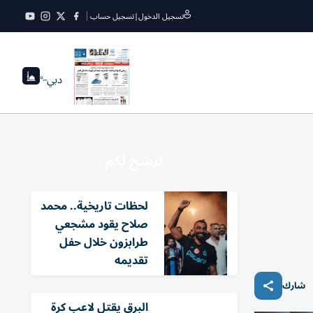
تسجيل الدخول
|
تسجيل حساب
دبي
--°
نرشح لكم
لحظات تاريخية.. محمد
صلاح يقود مشجعي
طرابزون خلال حفل
تقديمه
شارك
البرق يقتل لاعب كرة