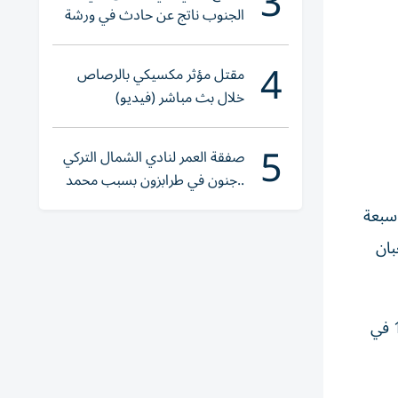
3
الجنوب ناتج عن حادث في ورشة
ولا إصابات
4
مقتل مؤثر مكسيكي بالرصاص
خلال بث مباشر (فيديو)
5
صفقة العمر لنادي الشمال التركي
..جنون في طرابزون بسبب محمد
صلاح
7 و90) رافعا رصيده إلى سبعة
بان
وهذه أول مرة تخفق البرازيل التي سجل لها نيمار ركلة جزاء في الوقت بدلا من ضائع، في بلوغ ربع النهائي منذ نسخة 1990 في