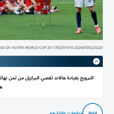
20260705230112-TOPSHOTS-TOPSHOT-FBL-WC-2026-MATCH91-BRA-NOR-1783292718
ها
متابعات: «الخليج»