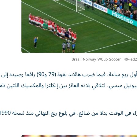
Brazil_Norway_WCup_Soccer__49--ad
وأهدر فريق «السامبا»ركلة جزاء عبر برونو غيمارايس في أول ربع ساعة، فيما ضرب هالاند بقوة (9
ونيل ميسي، لتلاقي بلاده الفائز بين إنكلترا والمكسيك اللتين تلع