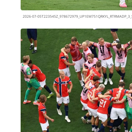
2026-07-05T223545Z_978672979_UP1EM751QRKYL_RTRMADP_3