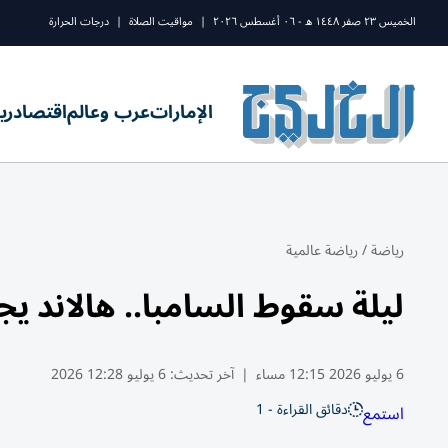
الخميس ٢٣ صفر ١٤٤٨ ه - ٠٦ أغسطس ٢٠٢٦
|
مواقيت الصلاة
|
درجات الحرارة
الإمارات
عرب وعالم
اقتصاد
ري
رياضة
/
رياضة عالمية
ليلة سقوط السامبا.. هالاند يجرّ
6 يوليو 2026 12:15 مساء
|
آخر تحديث:
6 يوليو 12:28 2026
دقائق القراءة - 1
استمع