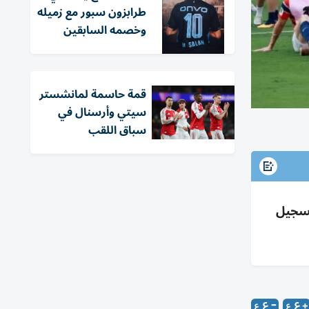
طرابزون سبور مع زميله
وخصمه السابقين
قمة حاسمة لمانشستر
سيتي وأرسنال في
سباق اللقب
razil_Norway_WCup_Soccer_31617--42e3d-1783291169
عة ركلة جزاء وتسجيل