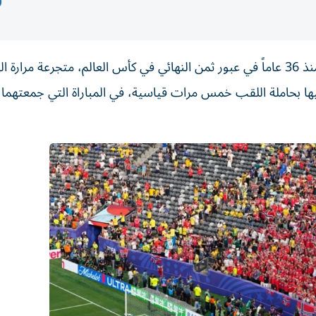
عاشت البرازيل،الأحد، أمسية حزينة، وفشلت لأول مرة منذ 36 عاماً في عبور ثمن النهائي في كأس العالم، متجرعة مرا
فيها بحاملة اللقب خمس مرات قياسية، في المباراة التي جمعتهما