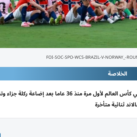
الخلاصة
النرويج بقيادة هالاند تقصي البرازيل من ثمن نهائي كأس العالم لأول مرة منذ 36 عاما بعد إضا
لاند ثنائية متأخرة