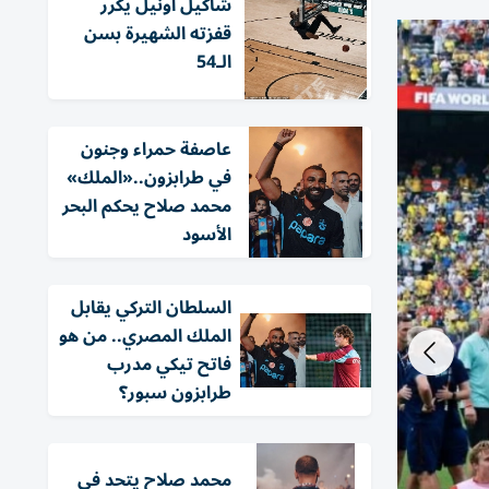
شاكيل أونيل يكرر
قفزته الشهيرة بسن
الـ54
عاصفة حمراء وجنون
في طرابزون..«الملك»
محمد صلاح يحكم البحر
الأسود
السلطان التركي يقابل
الملك المصري.. من هو
فاتح تيكي مدرب
طرابزون سبور؟
محمد صلاح يتحد في