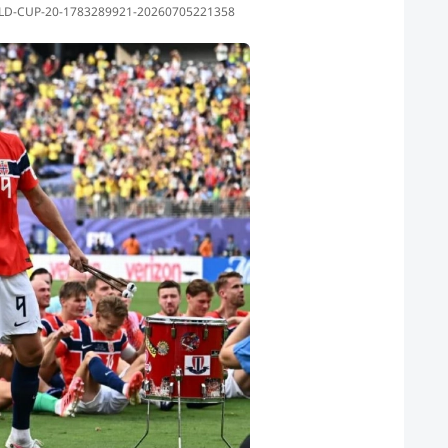
20260705221358-FOI-SOC-SPO-WCS-BRAZIL-V-NORWAY_-ROUND-OF-16-FIFA-WORLD-CUP-20-1783289921