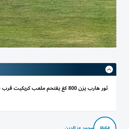
ثور هارب يزن 800 كغ يقتحم ملعب كر
محمد عز الدين