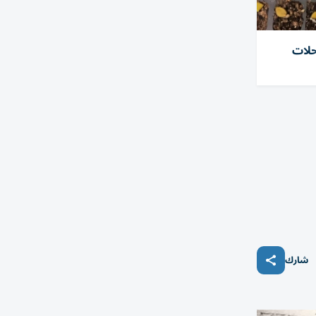
حلات
شارك