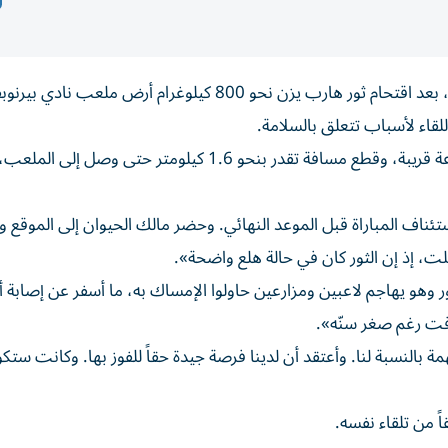
ألغيت مباراة في الدوري الشمالي الشرقي الممتاز للكريكيت، بعد اقتحام ثور هارب يزن نحو 800 كيلوغرام أ
لقاء لأسباب تتعلق بالسلامة.
وقال مارتن اوزوال، مدير نادي تاينسايد، إن الثور فرّ من مزرعة قريبة، وقطع مسافة تقدر بنحو 1.6 كيلومتر حتى
اف المباراة قبل الموعد النهائي. وحضر مالك الحيوان إلى الموقع وق
ت، إذ إن الثور كان في حالة هلع واضحة».
وهو يهاجم لاعبين ومزارعين حاولوا الإمساك به، ما أسفر عن إصابة أ
فت رغم صغر سنّه».
ة بالنسبة لنا. وأعتقد أن لدينا فرصة جيدة حقاً للفوز بها. وكانت ستك
ً من تلقاء نفسه.