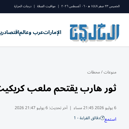
الخميس ٢٣ صفر ١٤٤٨ ه - ٠٦ أغسطس ٢٠٢٦
|
مواقيت الصلاة
|
درجات الحرارة
الإمارات
عرب وعالم
اقتصاد
ري
منوعات
/
محطات
ثور هارب يقتحم ملعب كريكيت 
6 يوليو 2026 21:45 مساء
|
آخر تحديث:
6 يوليو 21:47 2026
دقائق القراءة - 1
استمع