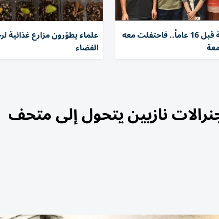
أنقذها طفلة قبل 16 عاماً.. فاحتفلت معه
علماء يطوّرون مزارع غذائية لر
معة
الفضاء
رالات نازيين يتحول إلى متحف