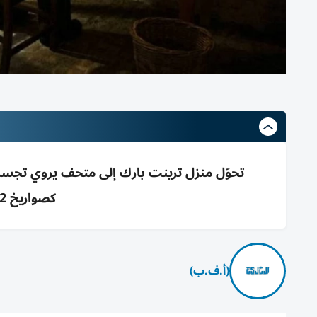
تحوّل منزل ترينت بارك إلى متحف يروي تجسس
كصواريخ V-2 ويعرض تسجيلات للزوار
(أ.ف.ب)