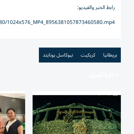
رابط الخبر والفيديو:
60580/1024x576_MP4_8956381057873460580.mp4
بريطانيا
كريكيت
نيوكاسل يونايتد
اقرأ المزيد