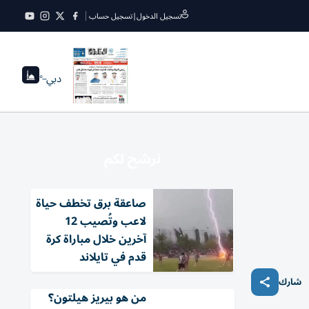
تسجيل الدخول
|
تسجيل حساب
دبي
--°
نرشح لكم
صاعقة برق تخطف حياة
لاعب وتُصيب 12
آخرين خلال مباراة كرة
قدم في تايلاند
شارك
من هو بيريز هيلتون؟