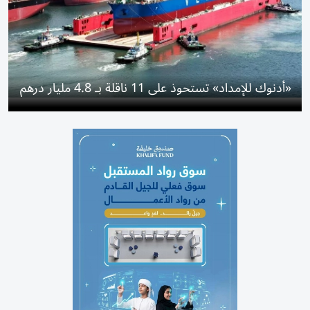
«أدنوك للإمداد» تستحوذ على 11 ناقلة بـ 4.8 مليار درهم