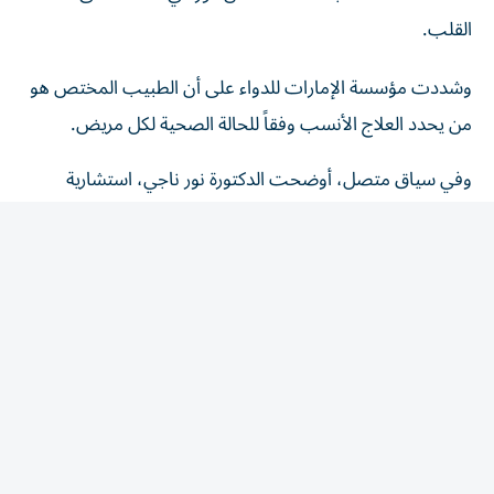
القلب.
وشددت مؤسسة الإمارات للدواء على أن الطبيب المختص هو
من يحدد العلاج الأنسب وفقاً للحالة الصحية لكل مريض.
وفي سياق متصل، أوضحت الدكتورة نور ناجي، استشارية
الطب الباطني ورئيسة القسم في مدينة برجيل الطبية
ل«الخليج»، أن ارتفاع الكولسترول يُعرف ب«القاتل الصامت»،
لأن معظم المصابين لا يشعرون بأي أعراض لسنوات، بينما
تستمر الدهون بالتراكم داخل جدران الشرايين، ما يزيد احتمالية
الإصابة بتصلب الشرايين والجلطات القلبية والدماغية إذا لم يتم
اكتشاف الحالة وعلاجها مبكراً.
وأضافت أن إجراء فحص الدهون في الدم بشكل دوري يُعد
الوسيلة الأكثر فعالية للكشف المبكر، خاصة للأشخاص الذين