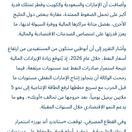
وأضافت أن الإمارات والسعودية والكويت وقطر تمتلك قدرة
أكبر على تحمل الضغوط الممتدة، مقارنة ببعض دول الخليج
الأخرى، بفضل متانة مراكزها المالية ووفرة السيولة لديها، ما
يعزز قدرتها على امتصاص الصدمات الاقتصادية والمالية.
وأشار التقرير إلى أن أبوظبي ستكون من المستفيدين من ارتفاع
أسعار النفط، خلال عام 2026، إذ يُتوقع زيادة الإيرادات المالية
نتيجة استمرار صادرات النفط عند مستويات مرتفعة، فيما
رجحت الوكالة أن يتجاوز إنتاج الإمارات النفطي مستويات ما
قبل الحرب مع تسريع خططها لرفع الطاقة الإنتاجية إلى نحو 5
ملايين برميل يومياً، بعد خروجها من تحالف «أوبك»، وهو ما
يدعم النمو الاقتصادي خلال السنوات المقبلة.
وفي القطاع المصرفي، توقعت «ستاندرد أند بورز» استمرار
البنوك الخليجية في تحقيق أرباح قوية، والحفاظ على مستويات