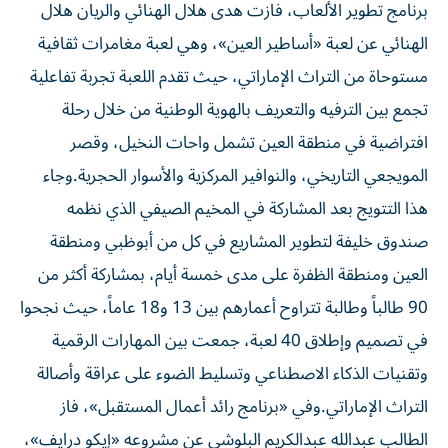
برنامج تطوير الألعاب، فازت هدى هلال الهنائي والريان هلال
الهنائي عن لعبة «أساطير العين»، وهي لعبة مغامرات ثقافية
مستوحاة من التراث الإماراتي، حيث تقدم اللعبة تجربة تفاعلية
تجمع بين الترفيه والتعريف بالهوية الوطنية من خلال رحلة
افتراضية في منطقة العين تشمل واحات النخيل، وقصر
المويجعي التاريخي، والنوافير المركزية والأسوار الحجرية.وجاء
هذا التتويج بعد المشاركة في المخيم الصيفي الذي نظمه
صندوق خليفة لتطوير المشاريع في كل من أبوظبي ومنطقة
العين ومنطقة الظفرة على مدى خمسة أيام، بمشاركة أكثر من
90 طالباً وطالبة تتراوح أعمارهم بين 13 و18 عاماً، حيث نجحوا
في تصميم وإطلاق 40 لعبة، جمعت بين المهارات الرقمية
وتقنيات الذكاء الاصطناعي وتسليط الضوء على عراقة وأصالة
التراث الإماراتي.وفي «برنامج رائد أعمال المستقبل»، فاز
الطالب عبدالله عبدالكريم البلوشي عن مشروعه «إيكو درايف»،