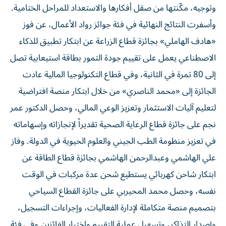
وتوجيه، مكّنتها من صقل أفكارها والاستعداد للمراحل الختامية.
وأسفرت النتائج النهائية في فئة جوائز رواد الأعمال، عن فوز
«هادف الهاملي» بجائزة قطاع الزراعة عن ابتكار تطبيق للذكاء
الاصطناعي يعمل على تقييم جودة التمور بطاقة استيعابية تصل
إلى 80 تمرة في الثانية، وفي قطاع التكنولوجيا المالية عادت
الجائزة إلى «محمد الناصري» من خلال ابتكار منصة افتراضية
لتعليم آليات الاستثمار وتعزيز الوعي المالي، وحصل الدكتور عمر
نجم على جائزة قطاع الرعاية الصحية تقديراً لإنجازاته وإسهاماته
في تعزيز منظومة الطب الجيني والعلوم الحيوية في الدولة. وفاز
علي الهاشمي وعبدالرحمن الهاشمي بجائزة قطاع الطاقة عن
ابتكار شاحن كهربائي يستطيع شحن عدة مركبات في الوقت
نفسه، وحصل محمد المحيربي على جائزة القطاع السياحي
بتصميم منصة متكاملة لإدارة الفعاليات، وإجراءات التسجيل،
وإصدار التذاكر، وتسهيل عملية التقييم واختيار الفائزين.وفي فئة