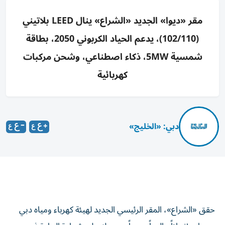
مقر «ديوا» الجديد «الشراع» ينال LEED بلاتيني
(102/110)، يدعم الحياد الكربوني 2050، بطاقة
شمسية 5MW، ذكاء اصطناعي، وشحن مركبات
كهربائية
دبي: «الخليج»
حقق «الشراع»، المقر الرئيسي الجديد لهيئة كهرباء ومياه دبي
«ديوا»، إنجازاً عالمياً جديداً بحصوله على شهادة الريادة في