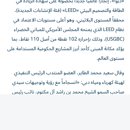
الطاقة والتصميم البيئي «LEED» (فئة الإنشاءات الجديدة)،
محققاً المستوى البلاتيني، وهو أعلى مستويات الاعتماد في
نظام LEED الذي يمنحه المجلس الأمريكي للمباني الخضراء
(USGBC)، وذلك بإحرازه 102 نقطة من أصل 110 نقاط، بما
يؤكد مكانة المبنى كأحد أبرز المشاريع الحكومية المستدامة على
مستوى العالم.
وقال سعيد محمد الطاير، العضو المنتدب الرئيس التنفيذي
لهيئة كهرباء ومياه دبي: «انسجاماً مع رؤية وتوجيهات سيدي
صاحب السمو الشيخ محمد بن راشد آل مكتوم، نائب رئيس
الدولة رئيس مجلس الوزراء حاكم دبي، رعاه الله، نحرص على أن
تسهم جميع مشاريعنا ومنشآتنا في تعزيز مكانة دبي كنموذج
عالمي للمدن الذكية والمستدامة.