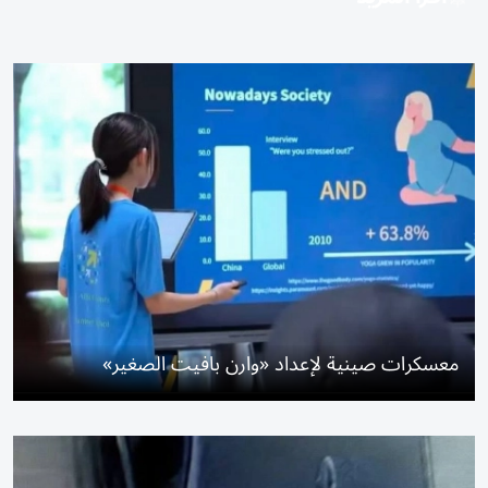
معسكرات صينية لإعداد «وارن بافيت الصغير»