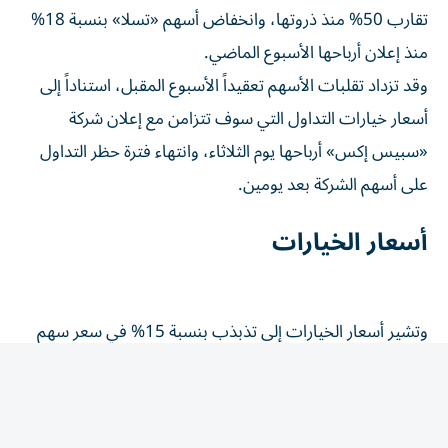
منذ إعلان أرباحها الأسبوع الماضي.
وقد تزداد تقلبات الأسهم تعقيداً الأسبوع المقبل، استناداً إلى
أسعار خيارات التداول التي سوف تتزامن مع إعلان شركة
«سبيس إكس» أرباحها يوم الثلاثاء، وانتهاء فترة حظر التداول
على أسهم الشركة بعد يومين.
أسعار الخيارات
وتشير أسعار الخيارات إلى تذبذب بنسبة 15% في سعر سهم
«سبيس إكس» بعد إعلان الأرباح، مع تقلب ضمني يبلغ 122
في السهم، وهو أعلى من درجة تذبذب أسهم جميع شركات
مؤشر ستاندرد آند بورز 500 باستثناء «سانديسك»، التي
انخفض سهمها 16% الثلاثاء، كما يُفعّل إعلان الأرباح فترة حظر