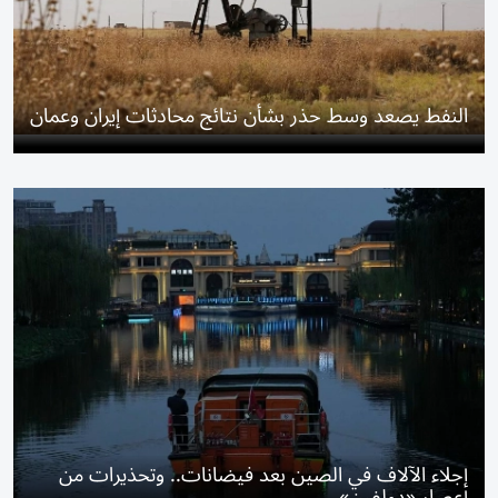
النفط يصعد وسط حذر بشأن نتائج محادثات إيران وعمان
إجلاء الآلاف في الصين بعد فيضانات.. وتحذيرات من
إعصار «دولفين»