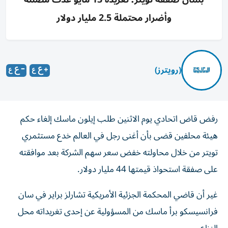
وأضرار محتملة 2.5 مليار دولار
(رويترز)
رفض قاض اتحادي يوم الاثنين طلب إيلون ماسك إلغاء حكم
هيئة محلفين قضى بأن أغنى رجل في العالم خدع مستثمري
تويتر من خلال محاولته خفض ‌سعر سهم الشركة بعد موافقته
على صفقة استحواذ قيمتها 44 مليار دولار.
غير ​أن قاضي ⁠المحكمة الجزئية الأمريكية تشارلز براير في سان
فرانسيسكو برأ ماسك ‌من المسؤولية عن إحدى ‌تغريداته محل