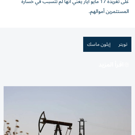
على تغريدة 17 مايو أيار يعني أنها ⁠لم تتسبب في خسارة
المستثمرين أموالهم.
تويتر
إيلون ماسك
اقرأ المزيد