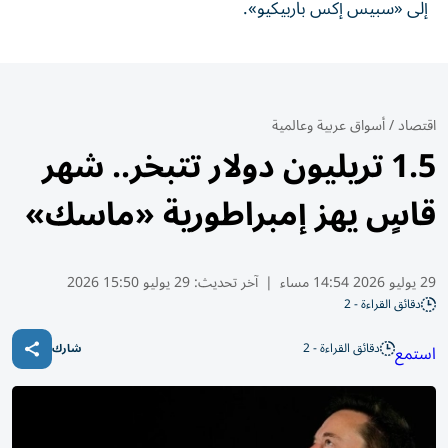
إلى «سبيس إكس باربيكيو».
اقتصاد
/
أسواق عربية وعالمية
1.5 تريليون دولار تتبخر.. شهر
قاسٍ يهز إمبراطورية «ماسك»
29 يوليو 2026 14:54 مساء
|
آخر تحديث:
29 يوليو 15:50 2026
دقائق القراءة - 2
دقائق القراءة - 2
استمع
شارك