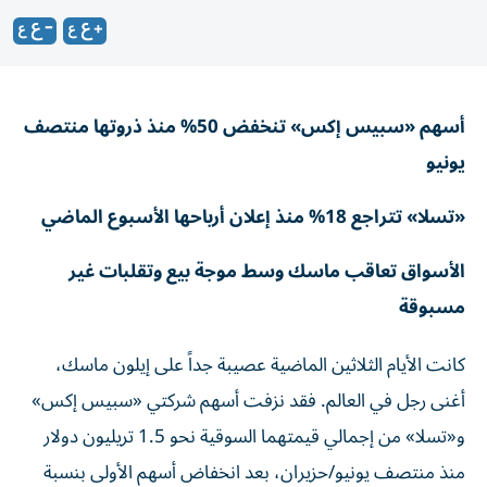
أسهم «سبيس إكس» تنخفض 50% منذ ذروتها منتصف
يونيو
«تسلا» تتراجع 18% منذ إعلان أرباحها الأسبوع الماضي
الأسواق تعاقب ماسك وسط موجة بيع وتقلبات غير
مسبوقة
كانت الأيام الثلاثين الماضية عصيبة جداً على إيلون ماسك،
أغنى رجل في العالم. فقد نزفت أسهم شركتي «سبيس إكس»
و«تسلا» من إجمالي قيمتهما السوقية نحو 1.5 تريليون دولار
منذ منتصف يونيو/حزيران، بعد انخفاض أسهم الأولى بنسبة
تقارب 50% منذ ذروتها، وانخفاض أسهم «تسلا» بنسبة 18%