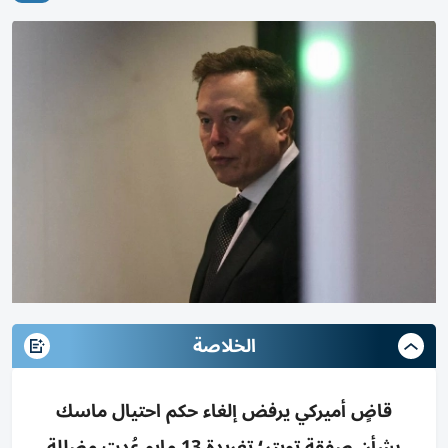
الخلاصة
قاضٍ أميركي يرفض إلغاء حكم احتيال ماسك
بشأن صفقة تويتر؛ تغريدة 13 مايو عُدت مضللة