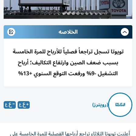
الخلاصه
تويوتا تسجل تراجعاً فصلياً للأرباح للمرة الخامسة
بسبب ضعف الصين وارتفاع التكاليف؛ أرباح
التشغيل -9% ورفعت التوقع السنوي +13%
(رويترز)
أعلنت تويوتا الثلاثاء تراجع أرباحها الفصلية للمرة ​الخامسة ⁠على