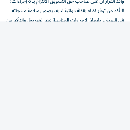
وأكد القرار أن على صاحب حق التسويق الالتزام بـ 8 إجراءات:
التأكد من توفر نظام يقظة دوائية لديه، يضمن سلامة منتجاته
في السوق، واتخاذ الإجراءات المناسبة عند الضرورة. والتأكد من
أن جميع المعلومات المرتبطة بتوازن المنافع والمخاطر للمنتج
الطبي، تُبلّغ إلى الوحدة التنظيمية، وفق الضوابط والشروط
الواردة في الدليل. وإنشاء نظام لجمع التقارير المتعلقة بالآثار
المعاكسة المشتبه فيها الخاصة بمنتجاته المتداولة، وتسجيلها
والإبلاغ عنها مع الالتزام بتشريعات حماية البيانات. ووضع
أنظمة لتتبع تقارير الآثار المعاكسة ومتابعتها مع الالتزام
بالتشريعات المعمول بها والمتعلقة بحماية البيانات، الاحتفاظ
ببيانات اليقظة الدوائية وتقارير السلامة المتعلقة بكل منتج
طبي، بحسب التشريعات المعمول بها. وتوفير شخص مؤهل
ونائب له شريطة أن يمتلكا معرفة نظرية وعملية كافية لأداء
مهام اليقظة الدوائية، أن يكونا حاصلين على بكالوريوس في