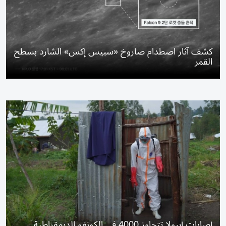
كشف آثار اصطدام صاروخ «سبيس إكس» الشارد بسطح
القمر
إصابات إيبولا تتجاوز 4000 في الكونغو الديمقراطية..