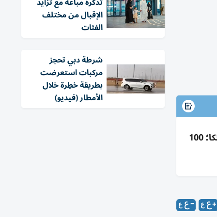
تذكرة مباعة مع تزايد
الإقبال من مختلف
الفئات
شرطة دبي تحجز
مركبات استعرضت
بطريقة خطِرة خلال
الأمطار (فيديو)
مساعدات إنسانية بمليون درهم من شمشير فاياليل تصل لأسر ضحايا حادث شارع الإمارات في الهند وسريلانكا؛ 100