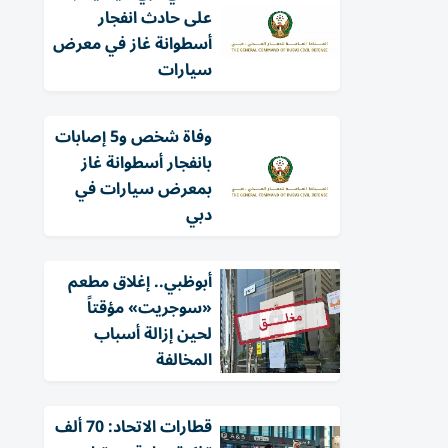
على حادث انفجار
أسطوانة غاز في معرض
سيارات
وفاة شخص و5 إصابات
بانفجار أسطوانة غاز
بمعرض سيارات في
دبي
أبوظبي.. إغلاق مطعم
«سوجريت» مؤقتاً
لحين إزالة أسباب
المخالفة
قطارات الاتحاد: 70 ألف