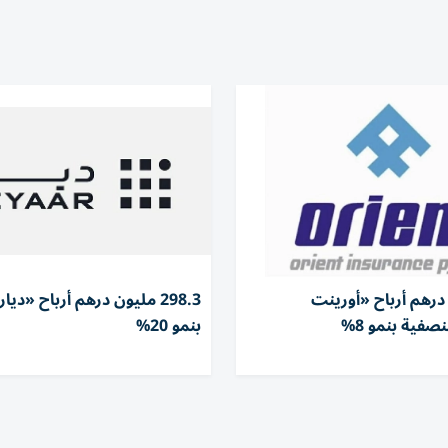
ن درهم أرباح «أورينت
298.3 مليون درهم أرباح «دي
صفية بنمو 8%
بنمو 20%