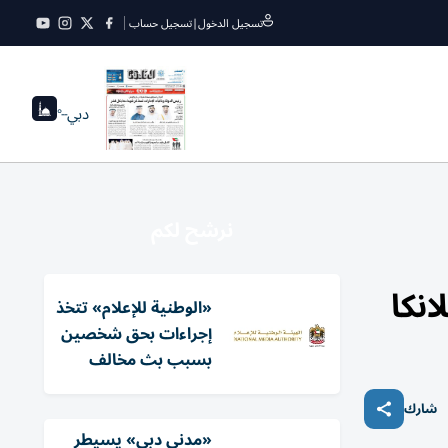
تسجيل الدخول
|
تسجيل حساب
دبي
--°
نرشح لكم
نكا
«الوطنية للإعلام» تتخذ
إجراءات بحق شخصين
بسبب بث مخالف
شارك
«مدني دبي» يسيطر