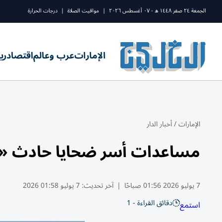
الجمعة ٢٤ صفر ١٤٤٨ ه - ٠٧ أغسطس ٢٠٢٦
|
مواقيت الصلاة
|
درجات الحرارة
الإمارات
عرب وعالم
اقتصاد
ري
الإمارات
/
أخبار الدار
مساعدات أسر ضحايا حادث «شا
7 يوليو 2026 01:56 صباحًا
|
آخر تحديث:
7 يوليو 01:58 2026
دقائق القراءة - 1
استمع