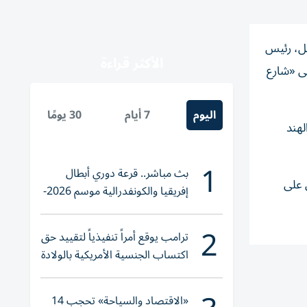
يل، رئيس
الأكثر قراءة
لى «شارع
اليوم
7 أيام
30 يومًا
لهند
1
بث مباشر.. قرعة دوري أبطال
 على
إفريقيا والكونفدرالية موسم 2026-
2027
2
ترامب يوقع أمراً تنفيذياً لتقييد حق
اكتساب الجنسية الأمريكية بالولادة
«الاقتصاد والسياحة» تحجب 14