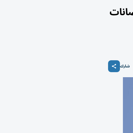
ضانات
شارك