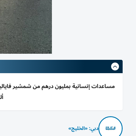
أل
دبي: «الخليج»