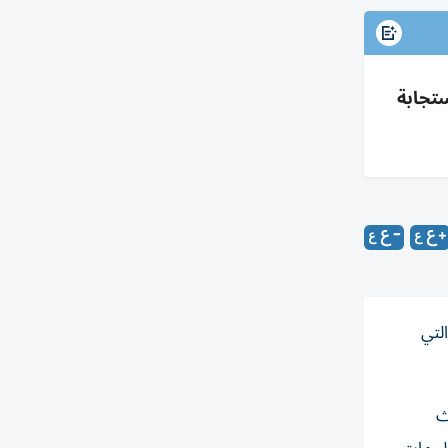
ستجابة
لتي
ث