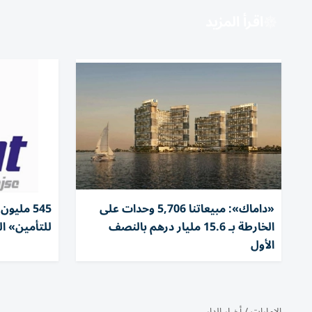
اقرأ المزيد
«داماك»: مبيعاتنا 5,706 وحدات على
545 مليو
الخارطة بـ 15.6 مليار درهم بالنصف
للتأمين» الن
الأول
الإمارات
/
أخبار الدار