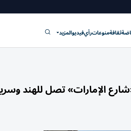
اضة
ثقافة
منوعات
رأي
فيديو
المزيد
رع الإمارات» تصل للهند وسريلا