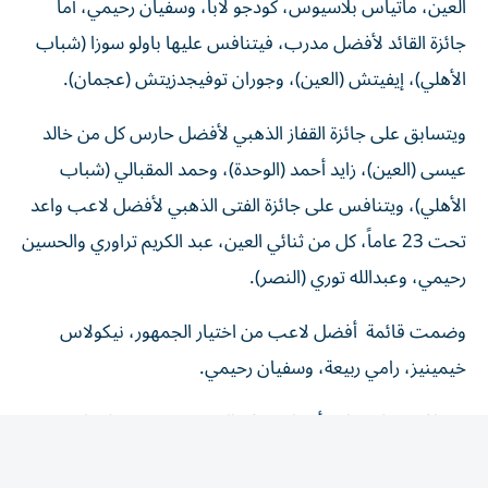
جائزة القائد لأفضل مدرب، فيتنافس عليها باولو سوزا (شباب
الأهلي)، إيفيتش (العين)، وجوران توفيجدزيتش (عجمان).
ويتسابق على جائزة القفاز الذهبي لأفضل حارس كل من خالد
عيسى (العين)، زايد أحمد (الوحدة)، وحمد المقبالي (شباب
الأهلي)، ويتنافس على جائزة الفتى الذهبي لأفضل لاعب واعد
تحت 23 عاماً، كل من ثنائي العين، عبد الكريم تراوري والحسين
رحيمي، وعبدالله توري (النصر).
وضمت قائمة أفضل لاعب من اختيار الجمهور، نيكولاس
خيمينيز، رامي ربيعة، وسفيان رحيمي.
ويتنافس على جائزة أجمل هدف الحسين رحيمي، إليخاندرو
روميرو، وسيرجيو بيريرا (الوصل).