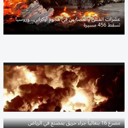
عشرات القتلى والمصابين في هجوم أوكراني.. وروسيا
تسقط 456 مسيرة
مصرع 16 بنغالياً جراء حريق بمصنع في الرياض