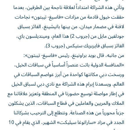
وتأتي هذه الشراكة امتداداً لعلاقة ناجحة بين الطرفين، بعدما
حققت خيول قادمة من مزادات «فاسيغ- تيبتون» نجاحات
لافتة في مضمار ميدان، من بينها بانيشينغ، الفائز بسباق
جودلفين مايل من (جروب 2) هذا العام، ومينديلسون باي،
الفائز بسباق فايربريك ستيكس (جروب 3).
من جانبه، قال بويد براونينغ، رئيس «فاسيغ- تيبتون»:
«المنافسة الدولية باتت عنصراً أساسياً في سباقات الخيل،
ورسخت دبي مكانتها كواحدة من أبرز عواصم السباقات في
العالم. ويسعدنا إبرام هذه الشراكة مع نادي دبي لسباق الخيل
في إطار مواصلة توسيع حضورنا في المنطقة وتعزيز علاقاتنا مع
الملاك والمربين والعاملين في قطاع السباقات، الذين يشكلون
جزءاً محورياً من هذه الصناعة. ونتطلع إلى الترحيب بشركائنا
الجدد في مزاد «ساراتوغا سيليكت» الشهير، الذي يقام في 10