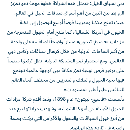
دبي لسباق الخيل: «تمثل هذه الشراكة خطوة مهمة نحو تعزيز
الروابط بين اثنين من أهم أسواق سباقات الخيل في العالم،
حيث تمنح ملاكنا ومدربينا فرصاً أوسع للوصول إلى نخبة
الخيول في أمريكا الشمالية، كما تفتح أمام الخيول المتخرجة من
مزادات «فاسيغ- تيبتون» مساراً واضحاً للمنافسة على واحدة
من أكبر الساحات الدولية من خلال كرنفال سباقات وكأس دبي
العالمي. ومع استمرار نمو المشاركة الدولية، يظل تركيزنا منصباً
على توفير فرص نوعية تعزز مكانة دبي كوجهة عالمية تجتمع
فيها نخبة الخيول والملاك والمدربين من مختلف أنحاء العالم
للتنافس على أعلى المستويات».
تأسست «فاسيغ- تيبتون» عام 1898، وتعد أقدم شركة مزادات
للخيول الأصيلة في أمريكا الشمالية، وشهدت مزاداتها بيع عدد
من أبرز خيول السباقات والفحول والأفراس التي تركت بصمة
راسخة في تاريخ هذه الرياضة.