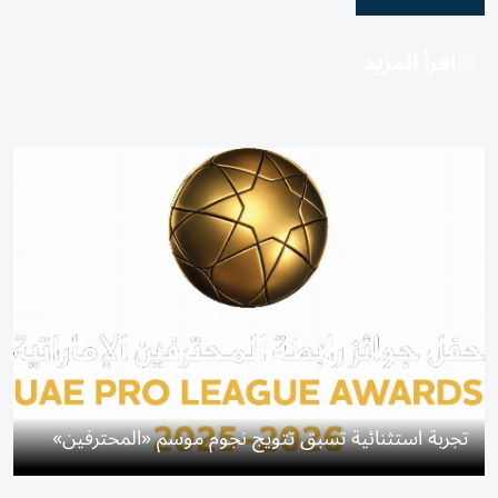
اقرأ المزيد
تجربة استثنائية تسبق تتويج نجوم موسم «المحترفين»