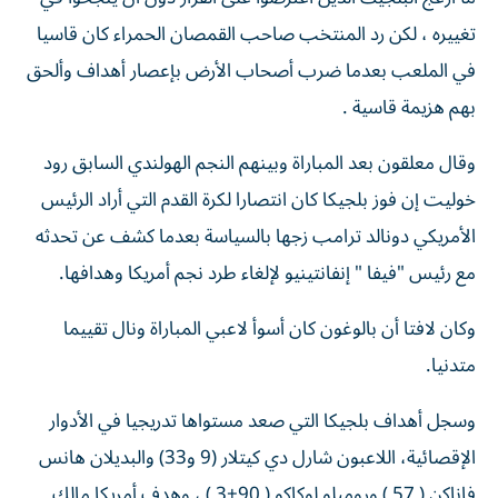
تغييره ، لكن رد المنتخب صاحب القمصان الحمراء كان قاسيا
في الملعب بعدما ضرب أصحاب الأرض بإعصار أهداف وألحق
بهم هزيمة قاسية .
وقال معلقون بعد المباراة وبينهم النجم الهولندي السابق رود
خوليت إن فوز بلجيكا كان انتصارا لكرة القدم التي أراد الرئيس
الأمريكي دونالد ترامب زجها بالسياسة بعدما كشف عن تحدثه
مع رئيس "فيفا " إنفانتينيو لإلغاء طرد نجم أمريكا وهدافها.
وكان لافتا أن بالوغون كان أسوأ لاعبي المباراة ونال تقييما
متدنيا.
وسجل أهداف بلجيكا التي صعد مستواها تدريجيا في الأدوار
الإقصائية، اللاعبون شارل دي كيتلار (9 و33) والبديلان هانس
فاناكن ( 57 ) وروميلو لوكاكو ( 90+3 ) ، وهدف أمريكا مالك