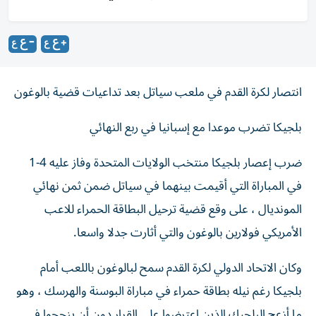
انتصار لكرة القدم في ملعب سياتل بعد تداعيات قضية بالوغون
بلجيكا تضرب موعدا مع إسبانيا في ربع النهائي
ضرب إعصار بلجيكا منتخب الولايات المتحدة وفاز عليه 4-1
في المباراة التي أقيمت بينهما في سياتل ضمن ثمن نهائي
المونديال ، على وقع قضية ترحيل البطاقة الحمراء للاعب
الأمريكي فولارين بالوغون والتي أثارت جدلا واسعا.
وكان الاتحاد الدولي لكرة القدم سمح لبالوغون باللعب أمام
بلجيكا رغم نيله بطاقة حمراء في مباراة البوسنة والهرسك ، وهو
ما أزعج البلجيك الذين اعترضوا على القرار دون أن ينجحوا في