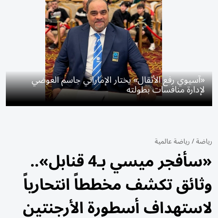
«آسيوي رفع الأثقال» يختار الإماراتي جاسم العوضي
لإدارة منافسات بطولته
رياضة
/
رياضة عالمية
«سأفجر ميسي بـ4 قنابل»..
وثائق تكشف مخططاً انتحارياً
لاستهداف أسطورة الأرجنتين