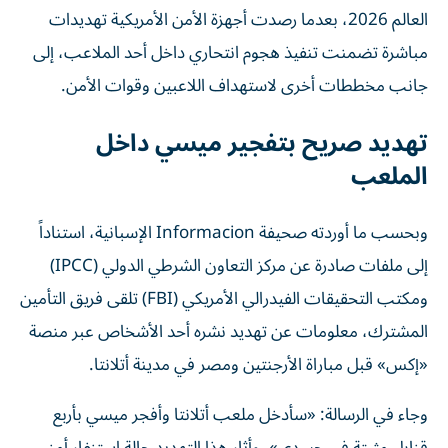
العالم 2026، بعدما رصدت أجهزة الأمن الأمريكية تهديدات
مباشرة تضمنت تنفيذ هجوم انتحاري داخل أحد الملاعب، إلى
جانب مخططات أخرى لاستهداف اللاعبين وقوات الأمن.
تهديد صريح بتفجير ميسي داخل
الملعب
وبحسب ما أوردته صحيفة Informacion الإسبانية، استناداً
إلى ملفات صادرة عن مركز التعاون الشرطي الدولي (IPCC)
ومكتب التحقيقات الفيدرالي الأمريكي (FBI) تلقى فريق التأمين
المشترك، معلومات عن تهديد نشره أحد الأشخاص عبر منصة
«إكس» قبل مباراة الأرجنتين ومصر في مدينة أتلانتا.
وجاء في الرسالة: «سأدخل ملعب أتلانتا وأفجر ميسي بأربع
قنابل مثبتة في جسدي». وأثار هذا التهديد حالة استنفار أمني