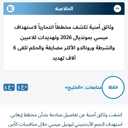
الخلاصه
وثائق أمنية تكشف مخططاً انتحارياً لاستهداف
ميسي بمونديال 2026 وتهديدات للاعبين
والشرطة ورونالدو الأكثر مضايقة والحكم تلقى 6
آلاف تهديد
متابعات: «الخليج»
كشفت وثائق أمنية عن تفاصيل صادمة بشأن مخطط إرهابي
استهدف النجم الأرجنتيني ليونيل ميسي خلال منافسات كأس