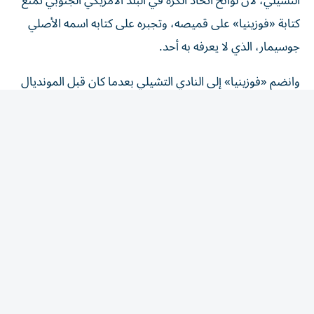
كتابة «فوزينيا» على قميصه، وتجبره على كتابه اسمه الأصلي
جوسيمار، الذي لا يعرفه به أحد.
وانضم «فوزينيا» إلى النادي التشيلي بعدما كان قبل المونديال
من دون ناد، وبات يتقاضى أضعاف راتبه السابق، لكن رغم
ذلك لن يكون الحارس سعيداً لأنه سيتخلى عن الاسم الذي عرفه
به العالم.
وتنص لائحة الاتحاد التشيلي على التالي: «للهوية الشخصية
للاعبين، يجب ختم اسم العائلة من جهة الأب و/أو الأم على
الجزء العلوي من ظهر القميص، بحيث يمكن إضافة حرف
الاسم الأول. لن يُسمح باستخدام الألقاب أو الأسماء
المستعارة».
وتسعى إدارة نادي كولو كولو إلى استخراج تصريح استثنائي