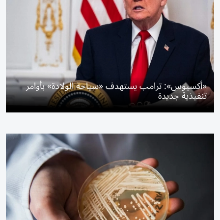
«أكسيوس»: ترامب يستهدف «سياحة الولادة» بأوامر
تنفيذية جديدة