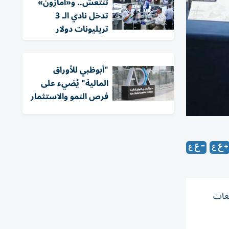
تنتعش.. و«أمازون»
تدخل نادي الـ 3
تريليونات دولار
"أبوظبي للأوراق
المالية" يُضيء على
فرص النمو والاستثمار
 دولار» لتوسعات