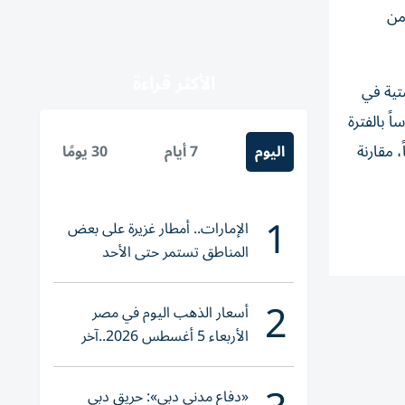
مليون دولار )، ومن
الأكثر قراءة
تية في
والطاقة الاستيعابية للموانئ، ارتفعت بشكل ملحوظ، منذ مطلع الربع الثاني 2026، قياساً بالفترة
 مقارنة
اليوم
7 أيام
30 يومًا
1
الإمارات.. أمطار غزيرة على بعض
المناطق تستمر حتى الأحد
2
أسعار الذهب اليوم في مصر
الأربعاء 5 أغسطس 2026..آخر
تحديث لعيار 21
«دفاع مدني دبي»: حريق دبي