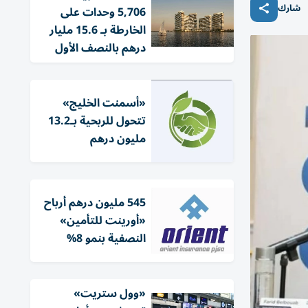
شارك
5,706 وحدات على
الخارطة بـ 15.6 مليار
درهم بالنصف الأول
«أسمنت الخليج»
تتحول للربحية بـ13.2
مليون درهم
545 مليون درهم أرباح
«أورينت للتأمين»
النصفية بنمو 8%
«وول ستريت»