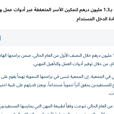
جمعية الشارقة الخيرية نفذت 804 مشاريع إنتاجية بـ1.3 مليون درهم لتمكين الأسر المتعففة عبر أدوات
ادة الدخل المستدام
نفذت جمعية الشارقة الخيرية 804 مشاريع إنتاجية بقيمة 1.3 مليون درهم خلال النصف الأول من العام الحالي، ضمن برامجها 
م، من خلال توفير أدوات العمل والتأهيل المهني.
 في الجمعية، إن الجمعية تتبنى في برامجها التنموية نهجاً يقوم على 
 للمستفيدين يحقق أثراً تنموياً مستداماً، ويعزز قدرتهم على تلبية احتي
ات.
من العام الحالي تنوعت وفقاً لطبيعة المهن التي يمارسها المستفيدون