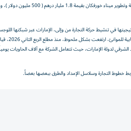
وأوضح بلبواب أن المجموعة نفذت المرحلة الأولى من توسعة وتطوير ميناء خورفكان بقيمة 1.8 مليار درهم ( 500 
تها في تنشيط حركة التجارة من وإلى، الإمارات عبر شبكتها اللوجس
الشارقة، أن احجام مناولة الحاويات النمطية 
الشرقي لدولة الإمارات، حيث تتعامل الشركة مع آلاف الحاويات يومياً،
ربط خطوط التجارة وسلاسل الإمداد والطرق ببعضها بعضاً.