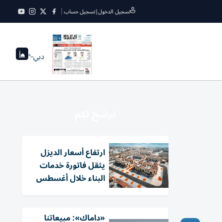
تسجيل الدخول
|
تسجيل حساب
دبي
--°
نرشح لكم
ارتفاع أسعار الديزل
يثقل فاتورة خدمات
البناء خلال أغسطس
«داماك»: مبيعاتنا