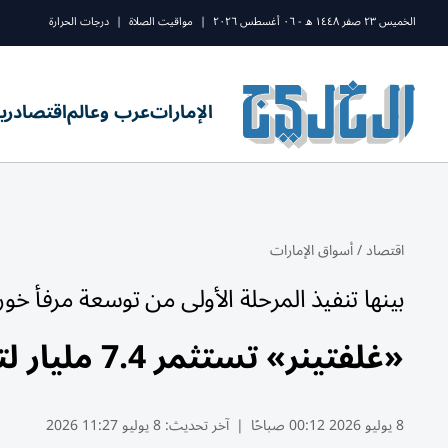
الخميس ٢٣ صفر ١٤٤٨ ه - ٠٦ أغسطس ٢٠٢٦
|
مواقيت الصلاة
|
درجات الحرارة
الإمارات
عرب وعالم
اقتصاد
ري
اقتصاد
/
أسواق الإمارات
بينها تنفيذ المرحلة الأولى من توسعة مرفأ خورفكان بـ 1.8 م
«غلفتينر» تستثمر 7.4 مليار لتطوير موانئ في الشارقة
8 يوليو 2026 00:12 صباحًا
|
آخر تحديث:
8 يوليو 11:27 2026