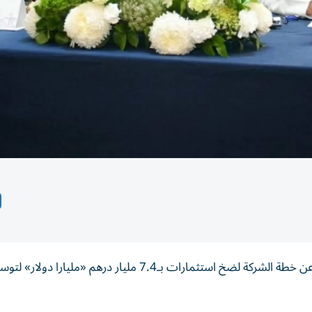
كشف فريد بلبواب، الرئيس التنفيذي لمجموعة «غلفتينر»، عن خطة الشركة لضخ استثمارات بـ7.4 مليار درهم «مليارا