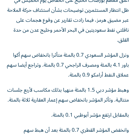
أغلق معظم بورصات الخليج على انخفاض يوم الخميس في
ظل انتظار المستثمرين توضيحات بشأن استئناف حركة الملاحة
عبر مضيق هرمز، فيما زادت تقارير ‌عن وقوع هجمات على
ناقلتي نفط سعوديتين في البحر الأحمر وخليج عدن ​من حدة
⁠القلق.
ونزل المؤشر السعودي 0.7 بالمئة ‌متأثرا بانخفاض سهم أكوا
باور 4.1 بالمئة ومصرف الراجحي 0.7 بالمئة. وتراجع أيضا سهم
عملاق النفط أرامكو 0.9 بالمئة.
وهبط مؤشر دبي 1.5 بالمئة منهيا بذلك مكاسب لأربع جلسات
متتالية. ‌وتأثر المؤشر بانخفاض سهم إعمار العقارية ثلاثة بالمئة.
بالمقابل ارتفع مؤشر أبوظبي 0.1 بالمئة.
وانخفض المؤشر القطري 0.7 ​بالمئة بعد أن هبط سهم