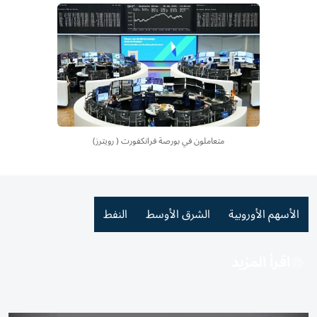
متعاملون في بورصة فرانكفورت ( رويترز)
الأسهم الأوروبية
الشرق الأوسط
النفط
اقرأ المزيد