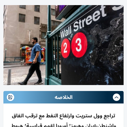
الخلاصه
تراجع وول ستريت وارتفاع النفط مع ترقب اتفاق
واشنطن-إيران وهرمز؛ أوروبا لقمم قياسية؛ هبوط