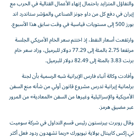
والتفاؤل المتزايد باحتمال إنهاء الأعمال القتالية في الحرب مع
إيران في دفع كل من داو جونز الصناعي ‌والمؤشر ستاندرد اند
بورز 500 إلى مستويات قياسية في وقت سابق هذا الأسبوع.
وارتفعت ⁠أسعار النفط، إذ اختتم سعر الخام الأمريكي الجلسة
مرتفعا 2.75 بالمئة إلى 77.29 دولار للبرميل، وزاد سعر خام
برنت 3.83 بالمئة إلى 82.49 دولار للبرميل.
وأفادت وكالة أنباء فارس الإيرانية شبه الرسمية بأن لجنة
برلمانية إيرانية تدرس مشروع قانون أولي من شأنه منع السفن
الأمريكية والإسرائيلية وغيرها من السفن «المعادية» من ​المرور
عبر مضيق هرمز.
وقال روبرت بيرنستون رئيس قسم التداول في شركة ‌سوميت
تي.إكس كابيتال بولاية نيويورك «ربما تشهدون ردود فعل أكثر