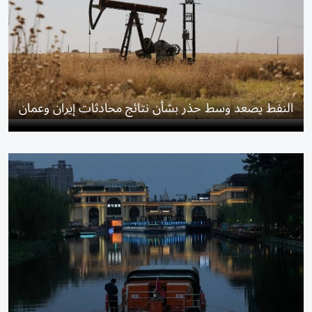
النفط يصعد وسط حذر بشأن نتائج محادثات إيران وعمان