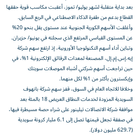
بعد بداية متقلبة لشهر يوليو/ تموز، أعقبت مكاسب قوية حققها
القطاع بدعم من طفرة الذكاء الاصطناعي ​في الربع ‌السابق.
وأغلقت الأسهم الكورية الجنوبية عند مستوى يقل بنحو ‌20%
عن المستوى القياسي المرتفع الذي سجلته في يونيو/ حزيران.
وتباين أداء أسهم التكنولوجيا الأوروبية، إذ ارتفع سهم شركة
إيه.إس.إم.إل، المصنعة ‌لمعدات الرقائق الإلكترونية 1%، في
حين تراجعت ⁠أسهم شركتي أشباه الموصلات سويتك
وإيكسترون بأكثر ‌من 1% لكل منهما.
وخلافا للاتجاه العام في السوق، قفز سهم شركة بانهوف
السويدية المزودة لخدمات النطاق ⁠العريض 18 بالمئة بعد
موافقة شركة الاتصالات تيلينور ​على شراء حصة مسيطرة فيها،
في صفقة تجعل قيمتها تصل إلى 6.1 مليار كرونة سويدية
(629.7 مليون دولار).