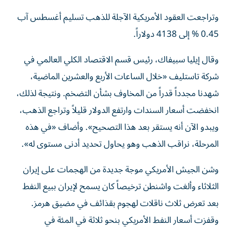
وتراجعت العقود الأمريكية الآجلة للذهب تسليم ⁠أغسطس آب
0.45 % إلى 4138 دولاراً.
وقال إيليا سبيفاك، رئيس قسم الاقتصاد الكلي العالمي في
شركة تاستليف «خلال الساعات الأربع والعشرين الماضية،
شهدنا مجدداً قدراً من المخاوف بشأن التضخم. ونتيجة لذلك،
انخفضت أسعار السندات وارتفع الدولار قليلاً وتراجع الذهب،
ويبدو الآن أنه يستقر بعد هذا التصحيح». وأضاف «في هذه
المرحلة، نراقب الذهب وهو يحاول تحديد أدنى مستوى له».
وشن ‌الجيش الأمريكي موجة جديدة من الهجمات على إيران
الثلاثاء وألغت واشنطن ترخيصاً كان يسمح لإيران ببيع النفط
بعد تعرض ثلاث ناقلات ⁠لهجوم بقذائف في مضيق هرمز.
وقفزت أسعار النفط الأمريكي بنحو ثلاثة في المئة في