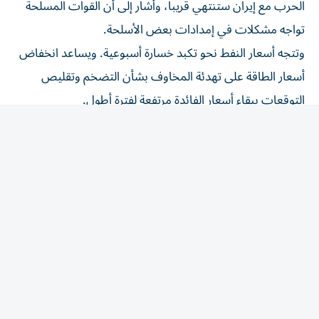
تواجه مشكلات في إمدادات بعض الأسلحة.
وتتجه أسعار النفط نحو تكبد خسارة ‌أسبوعية. ويساعد انخفاض
أسعار الطاقة على تهدئة المخاوف بشأن التضخم وتقليص
التوقعات ببقاء أسعار الفائدة مرتفعة لفترة أطول.
تقرير الوظائف
ويعد الذهب وسيلة للتحوط ضد التضخم، لكن ⁠ارتفاع أسعار
الفائدة عادة ما يقلل من جاذبيته لأنه لا يدر عائداً.
وينتظر المتداولون تقرير الوظائف الأمريكية لشهر يوليو/ تموز،
والمقرر أن تصدره وزارة العمل في الساعة ​12:30 بتوقيت
‌جرينتش.