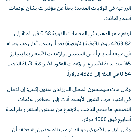
الزراعية في الولايات المتحدة بحثاً ​عن مؤشرات ⁠بشأن توقعات
أسعار الفائدة.
ارتفع ‌سعر الذهب في المعاملات الفورية 0.58 في المئة إلى
4263.82 دولار للأوقية (الأونصة) بعد أن سجل أعلى مستوى له
في سبعة أسابيع أمس الخميس. وارتفعت الأسعار بما يتجاوز
5% منذ بداية ‌الأسبوع. وارتفعت العقود الأمريكية الآجلة للذهب
0.54 في المئة إلى 4323 دولاراً.
وقال مات سيمبسون المحلل ⁠البارز لدى ستون إكس: إن الآمال
في انتهاء حرب الشرق الأوسط أدت إلى انخفاض توقعات
التضخم، ما سمح للذهب بالارتفاع من مستوى استقرار دام لعدة
أسابيع فوق 4000 دولار.
وقال الرئيس الأمريكي دونالد ترامب للصحفيين إنه يعتقد أن
الحرب مع إيران ستنتهي قريباً، وأشار إلى أن القوات المسلحة ​