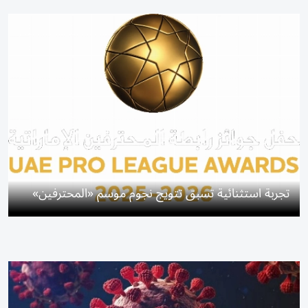
تجربة استثنائية تسبق تتويج نجوم موسم «المحترفين»