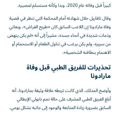
كبيراً قبل وفاته عام 2020، وبدا وكأنه مستسلم لمصيره.
وقال تافاريل خلال شهادته أمام المحكمة التي تنظر في قضية
وفاة مارادونا إن اللاعب السابق كان «طريح الفراش»، ويعاني
وذمات شديدة في أنحاء جسده، مشيراً إلى أنه «لم يكن ينهض
من سريره، ولم يكن يرغب في تناول الطعام أو الاستحمام أو
الاهتمام بنظافته الشخصية».
تحذيرات للفريق الطبي قبل وفاة
مارادونا
وأوضح المدلك، الذي كانت تربطه علاقة وثيقة بمارادونا، أنه
أبلغ الفريق الطبي المشرف على حالة نجم نابولي الإيطالي
السابق بضرورة زيادة المتابعة والوجود إلى جانبه بشكل يومي.
وأضاف أنه لاحظ تدهوراً واضحاً في حالته، قائلاً: «أشرت إلى