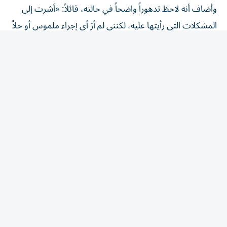
المشكلات التي رأيتها عليه، لكنني لم أرَ أي إجراء ملموس أو حلاً
سريعاً».
وتابع متأثراً خلال شهادته: «كان جسده متورماً، وساقاه
متورمتين... أخبرني الأطباء أن أهدأ وأن هذه الأمور ستزول، لكن
ذلك لم يحدث».
كلمات غامضة قبل الرحيل بيوم
واستعاد تافاريل آخر لقاء له مع مارادونا قبل وفاته بيوم واحد،
عندما حاول دعوته لتناول مشروب المتة، إلا أن النجم
الأرجنتيني رفض قائلاً: «لا أريد شيئاً يا تافيتا، انتهى الأمر».
وأضاف المدلك أنه سأله عن معنى هذه العبارة، فرد مارادونا:
«لا شيء، انتهى الأمر»، وهي كلمات اعتبرتها المحكمة ذات