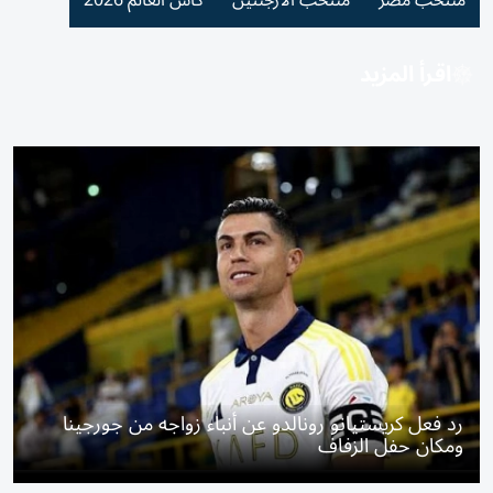
منتخب مصر
منتخب الأرجنتين
كأس العالم 2026
اقرأ المزيد
رد فعل كريستيانو رونالدو عن أنباء زواجه من جورجينا
ومكان حفل الزفاف