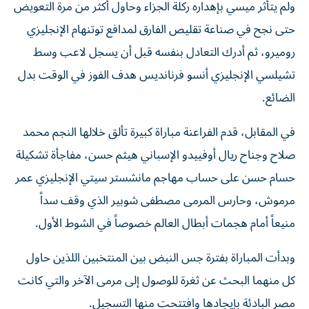
ولم يتأثر ميسي بإهداره ركلة الجزاء وحاول أكثر من مرة التعويض
حتى نجح في صناعة تقليص الفارق لمدافع توتنهام الإنجليزي
روميرو، ثم أدرك التعادل بنفسه قبل أن يسجل لاعب وسط
تشيلسي الإنجليزي أنسو فرنانديس هدف الفوز في الوقت بدل
الضائع.
في المقابل، قدم الفراعنة مباراة كبيرة تألق خلالها النجم محمد
صلاح وجناح ريال أوفييدو الإسباني هيثم حسن، مفاجأة تشكيلة
حسام حسن على حساب مهاجم مانشستر سيتي الإنجليزي عمر
مرموش، وحارس المرمى مصطفى شوبير الذي وقف سداً
منيعاً أمام هجمات أبطال العالم خصوصاً في الشوط الأول.
وبدأت المباراة بفترة جس النبض بين المنتخبين اللذين حاول
كل منهما البحث عن ثغرة للوصول إلى مرمى الآخر والتي كانت
مصر البادئة بإيجادها وافتتحت منها التسجيل.