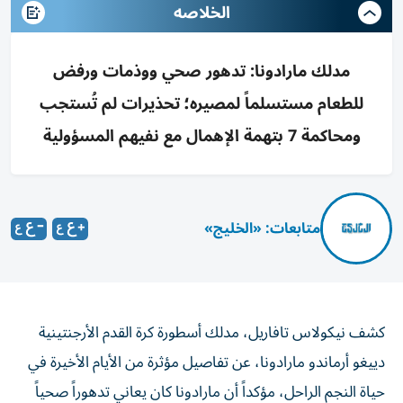
الخلاصه
مدلك مارادونا: تدهور صحي ووذمات ورفض
للطعام مستسلماً لمصيره؛ تحذيرات لم تُستجب
ومحاكمة 7 بتهمة الإهمال مع نفيهم المسؤولية
متابعات: «الخليج»
كشف نيكولاس تافاريل، مدلك أسطورة كرة القدم الأرجنتينية
دييغو أرماندو مارادونا، عن تفاصيل مؤثرة من الأيام الأخيرة في
حياة النجم الراحل، مؤكداً أن مارادونا كان يعاني تدهوراً صحياً