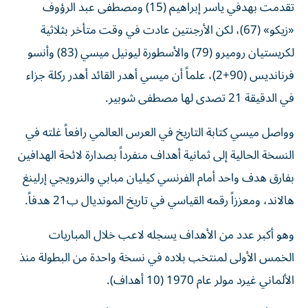
تقدمت بهدفي ياسر إبراهيم (15) ومصطفى عبد الرؤوف
«زيكو» (67)، لكن الأرجنتين عادت في وقت متأخر بثلاثية
لكريستيان روميرو (79) والأسطورة ليونيل ميسي (83) وأنسو
فرنانديس (90+2)، علماً أن ميسي أهدر القائد أهدر ركلة جزاء
في الدقيقة 21 تصدى لها مصطفى شوبير.
وواصل ميسي كتابة التاريخ في العرس العالمي رافعاً غلته في
النسخة الحالية إلى ثمانية أهداف منفرداً بصدارة لائحة الهدافين
بفارق هدف واحد أمام الفرنسي كيليان مبابي والنرويجي إرلينغ
هالاند، ومعززاً رقمه القياسي في تاريخ المونديال ب21 هدفاً.
وهو أكبر عدد من الأهداف يسجله لاعب خلال المباريات
الخمس الأولى لمنتخب بلاده في نسخة واحدة من البطولة منذ
الألماني غيرد مولر عام 1970 (10 أهداف).