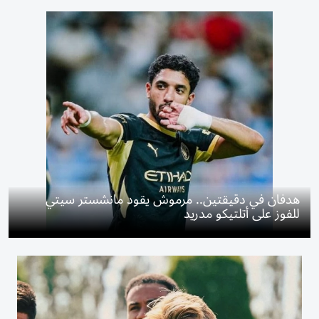
هدفان في دقيقتين.. مرموش يقود مانشستر سيتي
للفوز على أتلتيكو مدريد