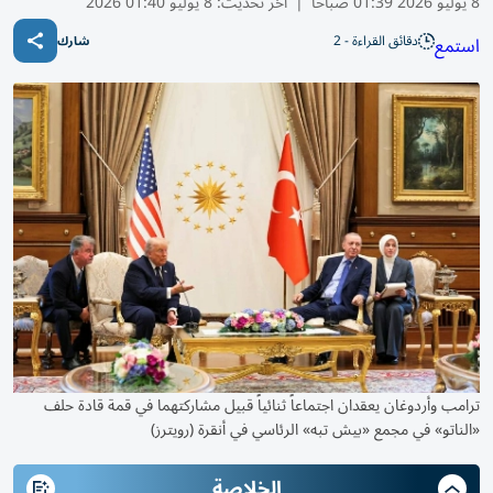
8 يوليو 2026 01:39 صباحًا
|
آخر تحديث:
8 يوليو 01:40 2026
دقائق القراءة - 2
استمع
شارك
ترامب وأردوغان يعقدان اجتماعاً ثنائياً قبيل مشاركتهما في قمة قادة حلف
«الناتو» في مجمع «بيش تبه» الرئاسي في أنقرة (رويترز)
الخلاصة