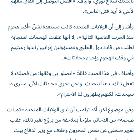
بامتلاك سلاح نووي، وأردف: «أفضل التوصل إلى اتفاق معهم
لأنني لا أريد قتل الناس».
وأشار إلى أن الولايات المتحدة كانت مستعدة لشنّ «أكبر هجوم
منذ الحرب العالمية الثانية»، إلا أنها علقت الهجمات استجابة
لطلب من قادة دول الخليج و«مسؤولين إيرانيين أبدوا رغبتهم
في وقف الهجوم وإجراء محادثات».
وأضاف في هذا الصدد قائلاً: «اتصلوا بي وقالوا: من فضلك لا
تفعل ذلك، دعنا نتحدث. ونحن نجري محادثات الآن. سنرى ما
سيحدث، لكنهم يظهرون لنا الاحترام».
وفي موضوع آخر، أكد ترامب أن لدى الولايات المتحدة «كميات
ضخمة» من الذخائر، ملوّحاً بملاحقة من يروّج لغير ذلك، عقب
تقرير صحفي عن نقص المخزون وخلاف مع وزير الدفاع بيت