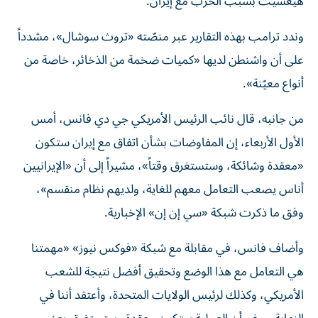
هيغسيث بسبب الحرب مع إيران.
وندد ترامب بهذه التقارير عبر منصّته «تروث سوشال»، مشدداً
على أن واشنطن لديها «كميات ضخمة من الذخائر، خاصة من
أنواع معيّنة».
من جانبه، قال نائب الرئيس الأمريكي جي دي فانس، أمس
الأول الأربعاء، إن المفاوضات بشأن اتفاق مع إيران ستكون
«معقدة وشائكة، وستستغرق وقتاً»، مشيراً إلى أن «الإيرانيين
أناس يصعب التعامل معهم للغاية، ولديهم نظام منقسم»،
وفق ما ذكرت شبكة «سي إن إن» الإخبارية.
وأضاف فانس، في مقابلة مع شبكة «فوكس نيوز» «مهمتنا
هي التعامل مع هذا الوضع وتحقيق أفضل نتيجة للشعب
الأمريكي، وكذلك لرئيس الولايات المتحدة، وأعتقد أننا في