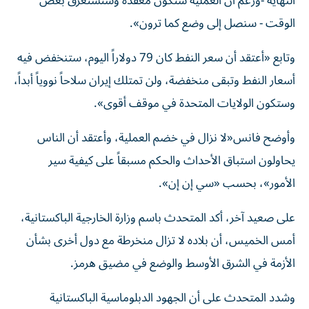
النهاية -ورغم أن العملية ستكون معقدة وستستغرق بعض
الوقت - سنصل إلى وضع كما ترون».
وتابع «أعتقد أن سعر النفط كان 79 دولاراً اليوم، ستنخفض فيه
أسعار النفط وتبقى منخفضة، ولن تمتلك إيران سلاحاً نووياً أبداً،
وستكون الولايات المتحدة في موقف أقوى».
وأوضح فانس«لا نزال في خضم العملية، وأعتقد أن الناس
يحاولون استباق الأحداث والحكم مسبقاً على كيفية سير
الأمور»، بحسب «سي إن إن».
على صعيد آخر، أكد المتحدث باسم وزارة الخارجية الباكستانية،
أمس الخميس، أن بلاده لا تزال منخرطة مع دول أخرى بشأن
الأزمة في الشرق الأوسط والوضع في مضيق هرمز.
وشدد المتحدث على أن الجهود الدبلوماسية الباكستانية