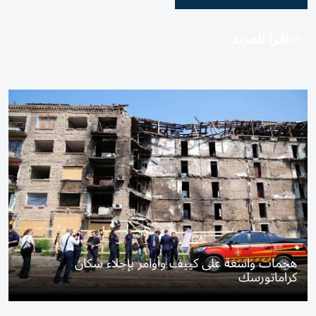
اقرأ المزيد
هجمات واسعة على كييف وأوامر بإجلاء سكان
كراماتورسك