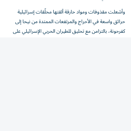
وأشعلت مقذوفات ومواد حارقة ألقتها محلّقات إسرائيلية
حرائق واسعة في الأحراج والمرتفعات الممتدة من نيحا إلى
كفرحونة، بالتزامن مع تحليق للطيران الحربي الإسرائيلي على
علو منخفض في أجواء البقاع. كما نفذ الجيش الاسرائيلي
تفجيراً كبيراً في بلدة زوطر الشرقية. وقصفت مدفعية هذا
الجيش محيط مجرى نهر الليطاني - منطقة الخردلي. وشنّ
الطيران الإسرائيلي غارة استهدفت جسر المنصوري الواقع فوق
قناة ري القاسمية - رأس العين.
وكشف نتنياهو أن إسرائيل تنفذ ما وصفها ب«عملية بالغة
الأهمية» في لبنان، مشيراً إلى أن الجيش الإسرائيلي نفذ خلال
الأيام الأخيرة عمليات مكثفة قال إنها استهدفت مقاتلي «حزب
الله» في مرتفعات علي الطاهر. وقال نتنياهو إن إسرائيل
عملت بقوة في لبنان خلال الأيام الماضية، مضيفاً أنه لا