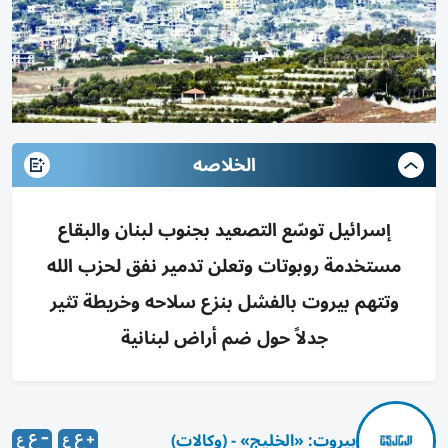
الخلاصه
إسرائيل توسّع التصعيد بجنوب لبنان والبقاع
مستخدمة روبوتات وتعلن تدمير نفق لحزب الله
وتتهم بيروت بالفشل بنزع سلاحه وخريطة تثير
جدلاً حول ضم أراض لبنانية
بيروت: «الخليج» - (وكالات)