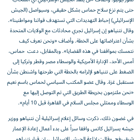
حتى يتم نزع سلاح حماس بشكل حقيقي، وسيواصل (الجيش
الإسرائيلي) إحباط التهديدات التي تستهدف قواتنا ومواطنينا».
وقال نتنياهو إن إسرائيل تجري محادثات مع الولايات المتحدة
بشأن اعتراضاتها على الخطة. وأضاف «ونحن نعرف كيف
نتمسك بمواقفنا في هذه القضايا». وبالمقابل، دعت حماس،
أمس الأحد، الإدارة الأمريكية والوسطاء مصر وقطر وتركيا إلى
الضغط على نتنياهو لإلزامه بالخطة التي طرحتها واشنطن بشأن
مستقبل غزة. وقال عضو المكتب السياسي لحماس باسم نعيم
«نحن ملتزمون بخريطة الطريق التي تم التوصل إليها مع
الوسطاء وممثلي مجلس السلام في القاهرة قبل 10 أيام».
في غضون ذلك، ذكرت وسائل إعلام إسرائيلية أن نتنياهو ووزير
جيشه يسرائيل كاتس وافقا سراً على بدء أعمال إعادة الإعمار
شرق رفح. وقالت إذاعة الجيش الإسرائيلي، إن قرار نتنياهو