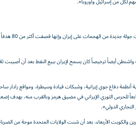
مهم لكل من إسرائيل وأوروبا».
وفي وقت سابق، قالت القيادة المركزية الأمريكية إنها أكملت جولة جديدة
اشنطن أيضاً ترخيصاً كان يسمح لإيران ببيع النفط بعد أن أصيبت ثل
ة أنظمة دفاع جوي إيرانية، وشبكات قيادة وسيطرة، ومواقع رادار ساحل
للسفن، وأكثر من 60 زورقاً صغيراً تابعاً للحرس الثوري الإيراني في مضيق هرمز وبالقرب منه، بهدف 
 التجاري الدولي».
رين والكويت الأربعاء، بعد أن شنت الولايات المتحدة موجة من الضرب