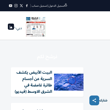
تسجيل الدخول
|
تسجيل حساب
دبي
--°
نرشح لكم
البيت الأبيض يكشف
السرية عن أجسام
طائرة غامضة في
الشرق الاوسط (فيديو)
شارك