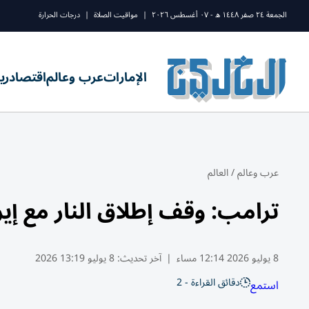
الجمعة ٢٤ صفر ١٤٤٨ ه - ٠٧ أغسطس ٢٠٢٦
|
مواقيت الصلاة
|
درجات الحرارة
الإمارات
عرب وعالم
اقتصاد
ري
عرب وعالم
/
العالم
ترامب: وقف إطلاق النار مع إير
8 يوليو 2026 12:14 مساء
|
آخر تحديث:
8 يوليو 13:19 2026
دقائق القراءة - 2
استمع