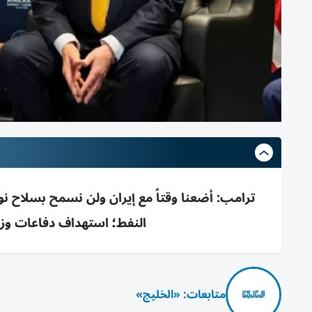
النفط؛ استهداف دفاعات وزو
متابعات: «الخليج»