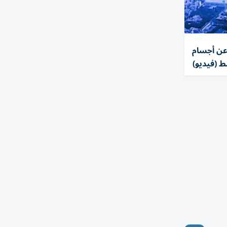
عن أجسام
 (فيديو)