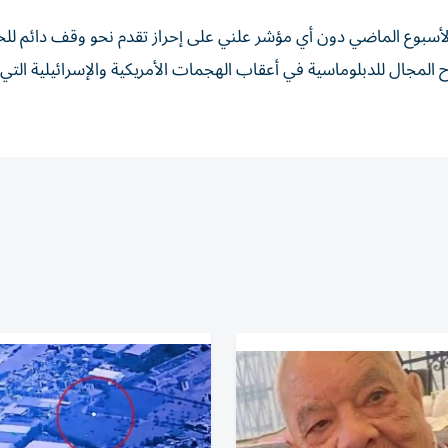
الأسبوع الماضي دون أي مؤشر علني على إحراز تقدم نحو وقف دائم لل
النار مدته 60 يوماً يهدف لإفساح المجال للدبلوماسية في أعقاب الهجمات الأمريكية والإسرائيلية 