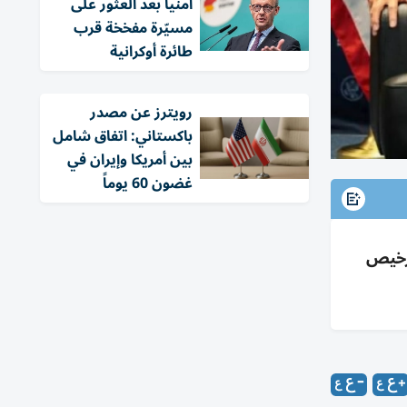
أمنياً بعد العثور على
مسيّرة مفخخة قرب
طائرة أوكرانية
‏رويترز عن مصدر
باكستاني: اتفاق شامل
بين أمريكا وإيران في
غضون 60 يوماً
ة على 80+ هدفاً وإلغاء ترخيص