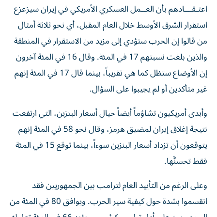
اعتـقـــادهم بأن العــمل ‌العسكري الأمريكي في إيران سيزعزع
استقرار الشرق الأوسط ‌خلال العام المقبل، أي نحو ثلاثة أمثال
من قالوا إن الحرب ستؤدي إلى مزيد من الاستقرار في المنطقة
والذين بلغت نسبتهم 17 في المئة. وقال 16 في المئة آخرون
إن الأوضاع ستظل كما هي تقريباً، بينما قال 17 في المئة إنهم
غير متأكدين أو لم يجيبوا على السؤال.
وأبدى أمريكيون تشاؤماً أيضاً حيال أسعار البنزين، التي ارتفعت
نتيجة إغلاق إيران لمضيق هرمز، وقال نحو 58 في المئة إنهم
يتوقعون أن تزداد أسعار البنزين سوءاً، بينما توقع 15 في المئة
فقط تحسنَّها.
وعلى الرغم من التأييد العام لترامب بين الجمهوريين فقد
انقسموا بشدة حول كيفية سير الحرب. ويوافق 80 في المئة من