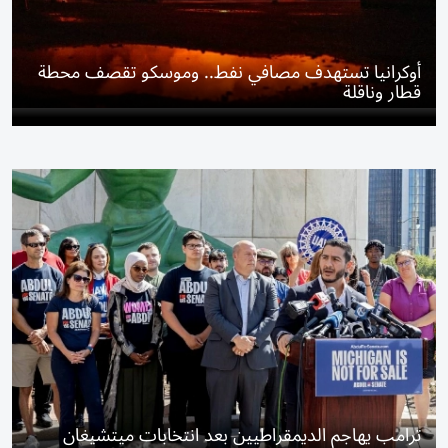
أوكرانيا تستهدف مصافي نفط.. وموسكو تقصف محطة
قطار وناقلة
ترامب يهاجم الديمقراطيين بعد انتخابات ميتشيغان