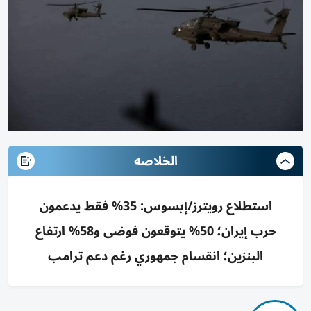
الخلاصه
استطلاع رويترز/إبسوس: 35% فقط يدعمون
حرب إيران؛ 50% يتوقعون فوضى و58% ارتفاع
البنزين؛ انقسام جمهوري رغم دعم ترامب