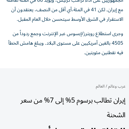
الجمهوريين على أداء ترامب كرئيس، ويؤيد 66 في المئة تعامله
مع إيران. لكن 41 في المئة،​أي أقل من النصف، يعتقدون أن
الاستقرار في الشرق الأوسط سيتحسن خلال العام المقبل.
وجرى استطلاع رويترز/إبسوس عبر الإنترنت وجمع ردوداً من
4505 بالغين أمريكيين على مستوى البلاد. ويبلغ هامش الخطأ
فيه نقطتين مئويتين.
عرب وعالم
/
العالم
إيران تطالب برسوم 5% إلى 7% من سعر
الشحنة