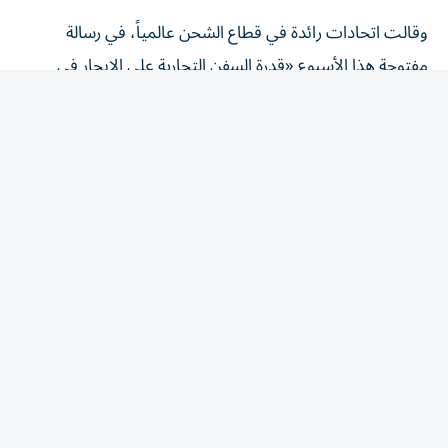
وقالت اتحادات رائدة في قطاع الشحن عالمياً، في رسالة
مفتوحة هذا الأسبوع «قدرة السفن التجارية على الإبحار في
الممرات المائية الدولية بأمان وعلى نحو يمكن التنبؤ به، ومن
دون عوائق لا داعي لها، أمر أساسي لضمان مرونة سلاسل ​
الإمداد، والاستقرار ‌الاقتصادي، وأمن الطاقة».
وجاء في الرسالة، التي أرسلت إلى وكالة الشحن التابعة للأمم
المتحدة، أن فرض رسوم إلزامية عبر المضيق في صورة رسوم
مرور أو رسوم ‌خدمة هو «رسوم ‌عبور بكل ما تحمله الكلمة من
معنى».
وأضافت «إنه سيشكل سابقة قد تقوض الإطار ‌القانوني
المعترف به دولياً الذي يحكم المضائق المستخدمة للملاحة
الدولية والمرور العابر».