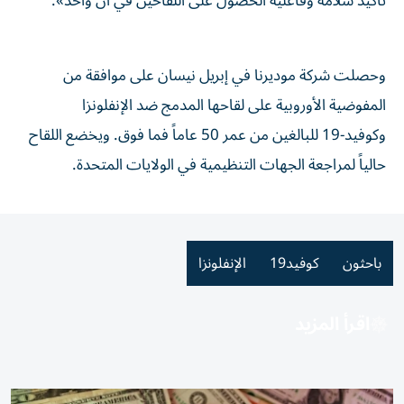
تأكيد سلامة وفاعلية الحصول على اللقاحين في آن واحد».
وحصلت شركة موديرنا ⁠في إبريل نيسان على موافقة من
المفوضية الأوروبية ​على لقاحها المدمج ضد الإنفلونزا
وكوفيد-19 للبالغين من عمر 50 عاماً فما فوق. ويخضع اللقاح
حالياً لمراجعة ⁠الجهات التنظيمية في الولايات المتحدة.
باحثون
كوفيد19
الإنفلونزا
اقرأ المزيد