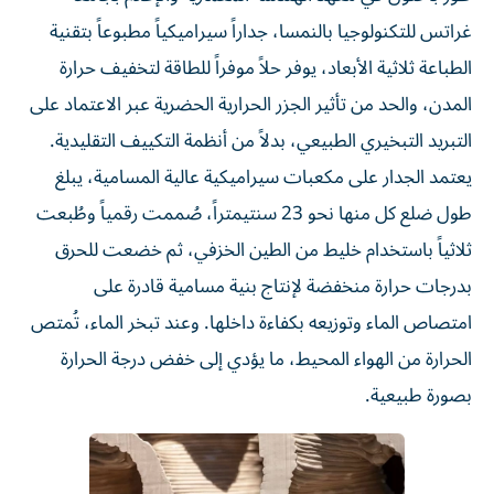
غراتس للتكنولوجيا بالنمسا، جداراً سيراميكياً مطبوعاً بتقنية
الطباعة ثلاثية الأبعاد، يوفر حلاً موفراً للطاقة لتخفيف حرارة
المدن، والحد من تأثير الجزر الحرارية الحضرية عبر الاعتماد على
التبريد التبخيري الطبيعي، بدلاً من أنظمة التكييف التقليدية.
يعتمد الجدار على مكعبات سيراميكية عالية المسامية، يبلغ
طول ضلع كل منها نحو 23 سنتيمتراً، صُممت رقمياً وطُبعت
ثلاثياً باستخدام خليط من الطين الخزفي، ثم خضعت للحرق
بدرجات حرارة منخفضة لإنتاج بنية مسامية قادرة على
امتصاص الماء وتوزيعه بكفاءة داخلها. وعند تبخر الماء، تُمتص
الحرارة من الهواء المحيط، ما يؤدي إلى خفض درجة الحرارة
بصورة طبيعية.