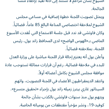
الشيوخ بشأن مزاعم لا تستند إلى أدلة تفيد بإخفاء منشأ
الجائحة.
ويمثل تصويت اللجنة خطوة إضافية في مساعي مجلس
الشيوخ لملاحقة اختصاصي المناعة البالغ 85 عاماً، قضائياً.
وكان فاوتشي قد ندد قبل جلسة الاستماع التي عُقدت الأسبوع
الماضي بـ«الهوس الواضح» لدى المحافظ راند بول، رئيس
اللجنة، بملاحقته قضائياً.
وأعلن بول أنه يعتزم إحالة قرار اللجنة مباشرة على وزارة العدل
للبدء في ملاحقة قضائية، رغم أن قرارات مماثلة تستوجب عادة
موافقة مجلس الشيوخ بكامل أعضائه أولاً.
وانتقد الديمقراطيون الأعضاء في اللجنة التصويت، واتهم
السيناتور غاري بيترز زميله راند بول بإجراء «تحقيق متسرع».
ويتهم بول منذ سنوات فاوتشي بالكذب بشأن جائحة
كوفيد-19، ونشر مؤخراً مقتطفات من يومياته الخاصة.