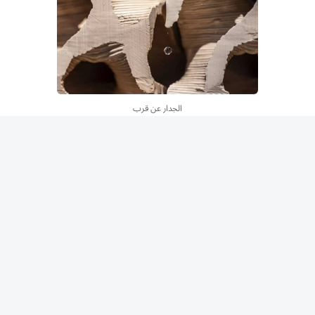
الجدار عن قرب
وأوضح الباحثون أن التصميم الهندسي للمكعبات يوفر مساحة
تبخر كبيرة باستخدام كمية محدودة من المواد، فيما يعمل
السيراميك المسامي على نقل المياه بفعل الخاصية الشعرية، ما
يعزز كفاءة التبريد.
ولزيادة فعالية النظام، اختبر الفريق إضافة الميسيليوم الفطري
ونشارة الخشب إلى خليط الطين قبل الطباعة، إذ يحترق هذان
المكونان أثناء الحرق، تاركين شبكة دقيقة من المسام التي
تساعد على انتشار المياه داخل المكعبات بصورة أفضل.