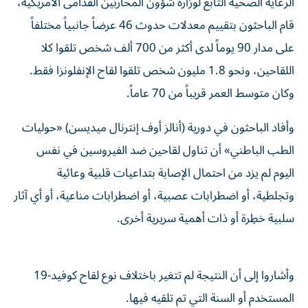
الرعاية الصحية التابع لوزارة ‌شؤون المحاربين القدامى الأمريكية،
قام الباحثون بتقييم معدلات حدوث 46 عرضاً جانبياً مختلفاً
على مدار 90 يوماً لدى أكثر من ‌700 ألف شخص تلقوا كلا
اللقاحين، ونحو 1.8 مليون شخص تلقوا ⁠لقاح الإنفلونزا فقط.
وكان متوسط العمر قريباً من 70 عاماً.
وأفاد الباحثون في دورية (أنالز أوف إنترنال ميديسن) «حوليات
الطب الباطني» أن تناول لقاحين ضد الفيروسين في نفس
اليوم لم يزد من احتمال الإصابة بتداعيات قلبية وعائية
وتجلطية، أو اضطرابات عصبية، أو ​اضطرابات مناعية، أو أي آثار
سلبية خطِرة أو ذات ‌أهمية سريرية أخرى.
وأشاروا إلى أن النتيجة لم تتغير باختلاف نوع لقاح كوفيد-19
المستخدم أو السنة التي تم تلقيه فيها.