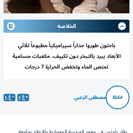
الخلاصه
باحثون طوروا جداراً سيراميكياً مطبوعاً ثلاثي
الأبعاد يبرد بالتبخر دون تكييف، مكعبات مسامية
تمتص الماء وتخفض الحرارة 7 درجات
مصطفى الزعبي
طوّر باحثون في معهد الهندسة المعمارية والإعلام بجامعة