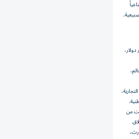
عة، يمتلك القدرة على تصنيع 50 قمراً صناعياً
 الفضاء في منطقة الشرق الأوسط وإفريقيا، الذي تقدر قيمته بنحو 18 مليار دولار،
لم،
تجارية،
لت من
اق
ارث،