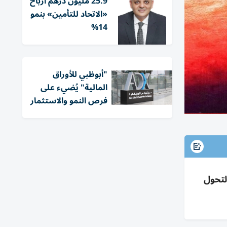
25.9 مليون درهم أرباح
«الاتحاد للتأمين» بنمو
14%
"أبوظبي للأوراق
المالية" يُضيء على
فرص النمو والاستثمار
ذكاء اصطناعي ضمن كوكبة «الطائر» وتستهدف ريادة اقتصاد الفضاء 2031 والتحول