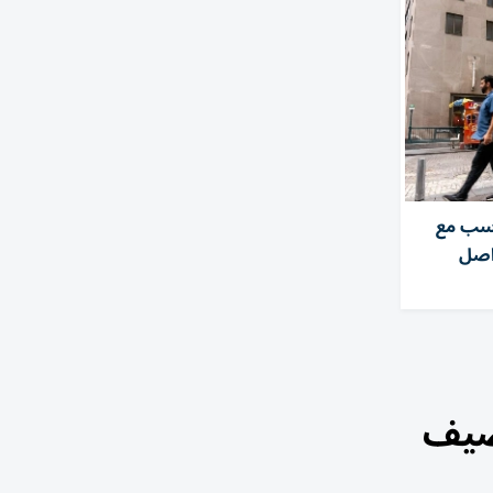
سب مع
واصل