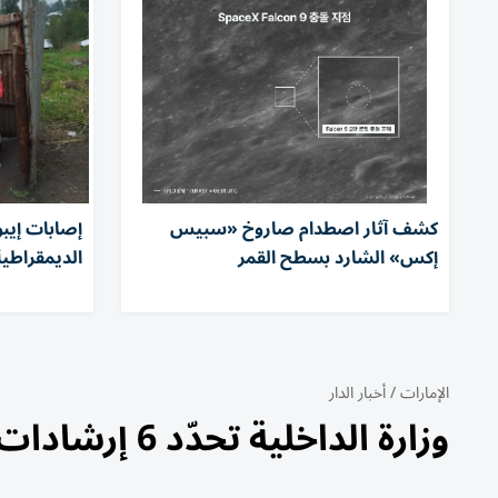
كشف آثار اصطدام صاروخ «سبيس
إكس» الشارد بسطح القمر
الديمقراطية.. وتس
الإمارات
/
أخبار الدار
وزارة الداخلية تحدّد 6 إرشادات لسلامة السائقين خلال فصل الصيف