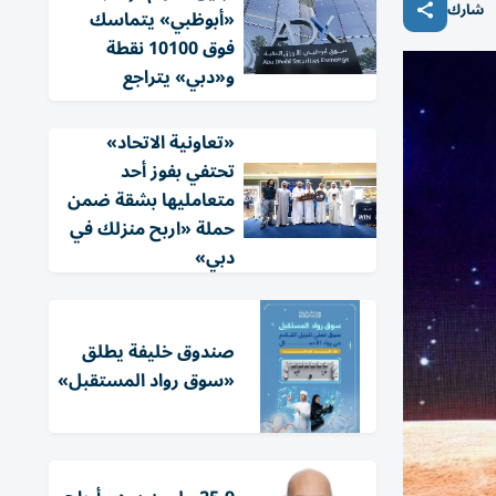
شارك
«أبوظبي» يتماسك
فوق 10100 نقطة
و«دبي» يتراجع
«تعاونية الاتحاد»
تحتفي بفوز أحد
متعامليها بشقة ضمن
حملة «اربح منزلك في
دبي»
صندوق خليفة يطلق
«سوق رواد المستقبل»