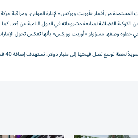
ات المستمدة من أقمار «أوربت ووركس» لإدارة الموانئ، ومراقبة حركة
الكوكبة الفضائية لمتابعة مشروعاته في الدول النامية عن بُعد. كما
كة، في خطوة وصفها مسؤولو «أوربت ووركس» بأنها تعكس تحول الإمارا
واختتمت «سي إن إن» بالإشارة إلى أن الشركة تدرس حالياً تمويلاً لخطة