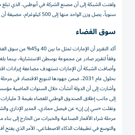
سنوياً، يصل وزن الواحد منها إلى 500 كيلوغرام، مضيفة أن الشركة تجري محادثات مع عملاء يرغبون في الاستفادة من قدراتها التصنيعية.
سوق الفضاء
وفقاً لتقرير صادر عن مجموعة بوسطن الاستشارية، بينما بلغت قيمة سوق الفضاء 
وأضافت الشبكة أن الإمارات تستهدف مضاعفة إيرادات اقتصا
بحلول عام 2031، ضمن جهودها لتنويع الاقتصاد في مرحلة ما بعد النفط.
وأشارت إلى أن الدولة أنشأت خلال السنوات الماضية مؤسسا
إلى جانب إطلاق الصندوق الوطني للفضاء بقيمة 3 مليارات درهم، لدعم التعاون بين الشركات الإماراتية والدولية وبناء القدرات الوطنية.
ونقلت «سي إن إن» عن فيصل حمادي، المدير الإداري والشر
مرحلة شراء الأقمار الصناعية والخبرات من الخارج إلى بناء
والتوسع في تطبيقات الذكاء الاصطناعي، الأمر الذي يفتح آفا