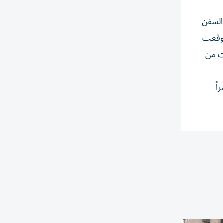
 السفن
 وقعت
ت من
 توسع تصل قيمتها إلى مليار دولار، تستهدف إضافة 40 قمراً