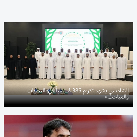
الشامسي يشهد تكريم 385 مُنتسباً في«التحريات
والمباحث»