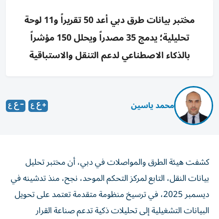
مختبر بيانات طرق دبي أعد 50 تقريراً و11 لوحة
تحليلية؛ يدمج 35 مصدراً ويحلل 150 مؤشراً
بالذكاء الاصطناعي لدعم التنقل والاستباقية
محمد ياسين
كشفت هيئة الطرق والمواصلات في دبي، أن مختبر تحليل
بيانات النقل، التابع لمركز التحكم الموحد، نجح، منذ تدشينه في
ديسمبر 2025، في ترسيخ منظومة متقدمة تعتمد على تحويل
البيانات التشغيلية إلى تحليلات ذكية تدعم صناعة القرار
الاستراتيجي، بما يعزز كفاءة إدارة شبكة ووسائل النقل، ويرفع