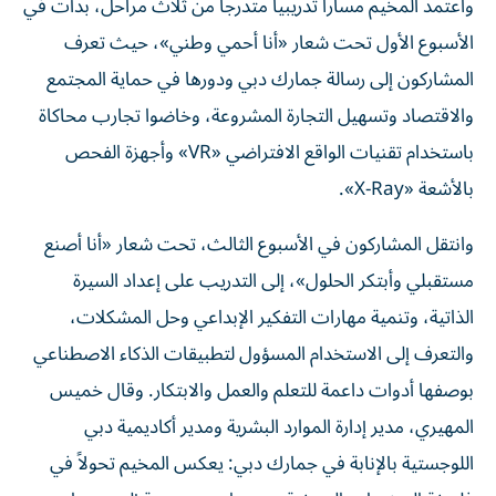
واعتمد المخيم مساراً تدريبياً متدرجاً من ثلاث مراحل، بدأت في
الأسبوع الأول تحت شعار «أنا أحمي وطني»، حيث تعرف
المشاركون إلى رسالة جمارك دبي ودورها في حماية المجتمع
والاقتصاد وتسهيل التجارة المشروعة، وخاضوا تجارب محاكاة
باستخدام تقنيات الواقع الافتراضي «VR» وأجهزة الفحص
بالأشعة «X-Ray».
وانتقل المشاركون في الأسبوع الثالث، تحت شعار «أنا أصنع
مستقبلي وأبتكر الحلول»، إلى التدريب على إعداد السيرة
الذاتية، وتنمية مهارات التفكير الإبداعي وحل المشكلات،
والتعرف إلى الاستخدام المسؤول لتطبيقات الذكاء الاصطناعي
بوصفها أدوات داعمة للتعلم والعمل والابتكار. وقال خميس
المهيري، مدير إدارة الموارد البشرية ومدير أكاديمية دبي
اللوجستية بالإنابة في جمارك دبي: يعكس المخيم تحولاً في