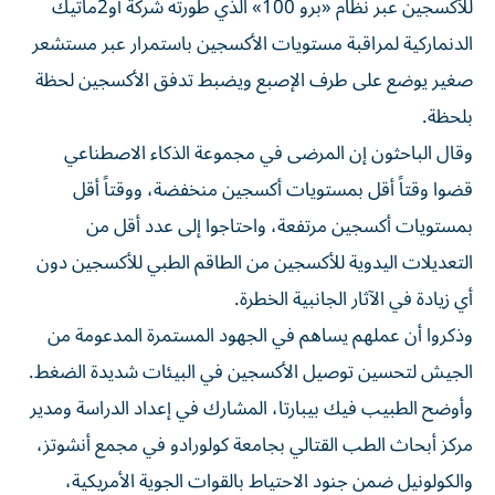
للأكسجين عبر نظام «برو 100» الذي طورته شركة أو2ماتيك
الدنماركية لمراقبة مستويات الأكسجين باستمرار عبر مستشعر
صغير يوضع على طرف ⁠الإصبع ويضبط تدفق الأكسجين لحظة
بلحظة.
وقال الباحثون إن المرضى في مجموعة الذكاء الاصطناعي
قضوا وقتاً أقل بمستويات أكسجين منخفضة، ووقتاً أقل
بمستويات أكسجين ​مرتفعة، واحتاجوا إلى ‌عدد أقل من
التعديلات اليدوية للأكسجين من الطاقم الطبي للأكسجين ‌دون
أي زيادة في الآثار الجانبية الخطرة.
وذكروا أن عملهم يساهم في الجهود المستمرة المدعومة من
الجيش لتحسين توصيل الأكسجين في البيئات شديدة ‌الضغط.
وأوضح الطبيب ‌فيك بيبارتا، المشارك في إعداد ⁠الدراسة ومدير
مركز أبحاث الطب القتالي بجامعة كولورادو في ‌مجمع أنشوتز،
والكولونيل ضمن جنود الاحتياط بالقوات الجوية الأمريكية،