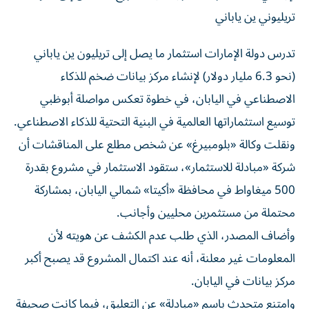
تريليوني ين ياباني
تدرس دولة الإمارات استثمار ما يصل إلى تريليون ين ياباني
(نحو 6.3 مليار دولار) لإنشاء مركز بيانات ضخم للذكاء
الاصطناعي في اليابان، في خطوة تعكس مواصلة أبوظبي
توسيع استثماراتها العالمية في البنية التحتية للذكاء الاصطناعي.
ونقلت وكالة «بلومبيرغ» عن شخص مطلع على المناقشات أن
شركة «مبادلة للاستثمار»، ستقود الاستثمار في مشروع بقدرة
500 ميغاواط في محافظة «أكيتا» شمالي اليابان، بمشاركة
محتملة من مستثمرين محليين وأجانب.
وأضاف المصدر، الذي طلب عدم الكشف عن هويته لأن
المعلومات غير معلنة، أنه عند اكتمال المشروع قد يصبح أكبر
مركز بيانات في اليابان.
وامتنع متحدث باسم «مبادلة» عن التعليق، فيما كانت صحيفة