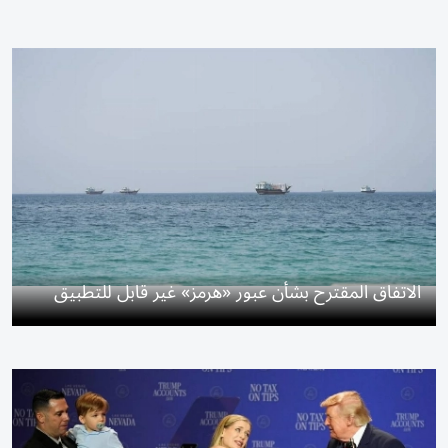
الاتفاق المقترح بشأن عبور «هرمز» غير قابل للتطبيق