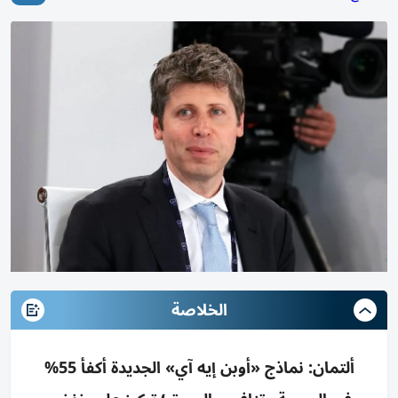
الخلاصة
ألتمان: نماذج «أوبن إيه آي» الجديدة أكفأ 55%