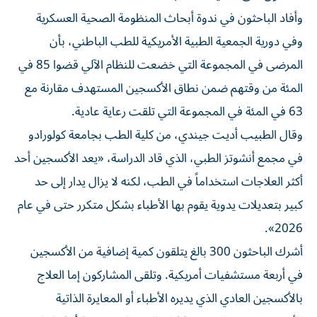
وأفاد الباحثون في ندوة أبحاث المنظومة الصحية العسكرية
وفي دورية الجمعية ​الطبية ⁠الأمريكية للطب الباطني، بأن
المرضى في المجموعة ‌التي خضعت للنظام الآلي قضوا ‌85 في
المئة من وقتهم ضمن نطاق الأكسجين المستهدف مقارنة مع
63 في المئة في المجموعة التي تلقت رعاية عادية.
وقال الطبيب أديت ‌جيندي، من كلية الطب بجامعة كولورادو
في مجمع أنشوتز الطبي، الذي ⁠قاد الدراسة، «يعد الأكسجين أحد
أكثر العلاجات استخداماً في الطب، لكنه لا يزال يدار إلى حد
كبير بتعديلات يدوية يقوم بها الأطباء بشكل متكرر حتى في عام
2026».
أشرك الباحثون 300 بالغ يتلقون كمية إضافية من الأكسجين
في أربعة مستشفيات أمريكية. وتلقى ​المشاركون إما العلاج
بالأكسجين العادي الذي يديره الأطباء أو ‌المعايرة الذاتية