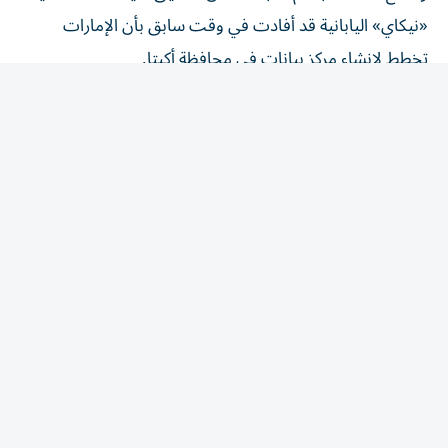
«نيكاي» اليابانية قد أفادت في وقت سابق بأن الإمارات
تخطط لإنشاء مركز بيانات في محافظة أكيتا.
وبحسب المصدر، قد يصل إجمالي الاستثمارات المرتبطة
بالمشروع، بما في ذلك استثمارات الموردين والشركات التي قد
تؤسس عملياتها بالقرب من الموقع، إلى نحو تريليوني ين
ياباني، على أن يتولى اتحاد من الشركات اليابانية أعمال الإنشاء
والبنية التحتية المرتبطة بالمشروع.
وتأتي هذه الخطوة في وقت تتزايد فيه أهمية اليابان لدى
المستثمرين العالميين باعتبارها سوقاً مستقرة نسبياً وبعيدة عن
التوترات الجيوسياسية، في ظل تصاعد المنافسة بين الولايات
المتحدة والصين، واستمرار الحروب في أوروبا، وما تسببه من
إعادة تشكيل لسلاسل الإمداد العالمية.
مناطق استثمار ذات أولوية