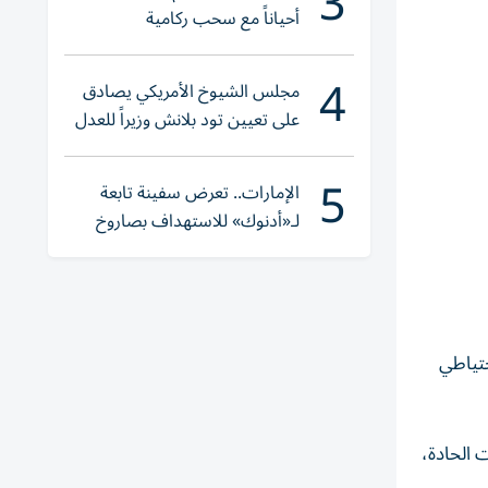
3
أحياناً مع سحب ركامية
4
مجلس الشيوخ الأمريكي يصادق
على تعيين تود بلانش وزيراً للعدل
5
الإمارات.. تعرض سفينة تابعة
لـ«أدنوك» للاستهداف بصاروخ
أثناء عبورها «هرمز»
حتياطي
 الحادة،