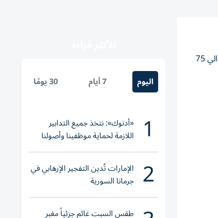
الأكثر قراءة
وتقاربت قيمة الدولار مقابل الجنيه في البنوك المصرية، وسجل متوسط سعر 49.63 جنيه للبيع، 49.53 جنيه للشراء، ليكتسب حوالي 75
اليوم
7 أيام
30 يومًا
1
«أدنوك»: نتخذ جميع التدابير
اللازمة لحماية موظفينا وأصولنا
وعملياتنا
2
الإمارات تُدين التفجير الإرهابي في
جرمانا السورية
طقس السبت غائم جزئياً مغبر