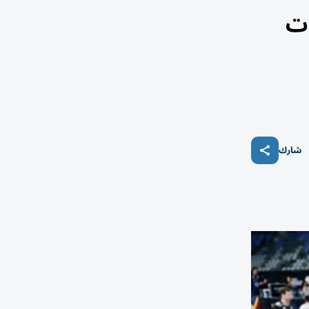
ات
شارك