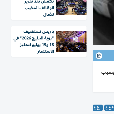
تنتعش بعد تقرير
الوظائف المخيب
للآمال
باريس تستضيف
"رؤية الخليج 2026" في
18 و19 يونيو لتحفيز
الاستثمار
 ومتوسط مكاسب 75 قرشا تفاوت بسبب