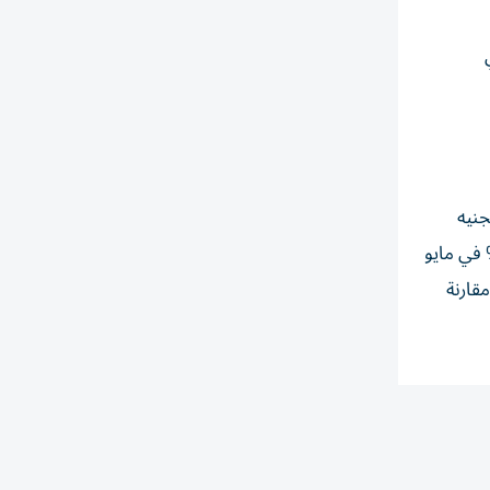
جنيه
 سعر الصرف. وأظهرت أحدث بيانات البنك المركزي المصري تراجع معدل التضخم السنوي للحضر إلى 14.6% في مايو
سعار مقارنة