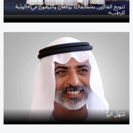
تتويج الفائزين بمسابقات بومعان والليمون في «الوثبة
للرطب»
مُنْهَلُ البِرِّ