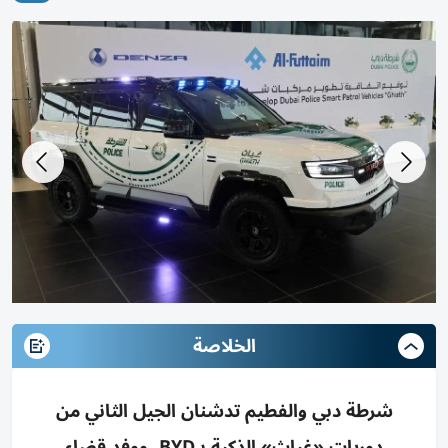
الخلاصة
شرطة دبي والفطيم تدشنان الجيل الثاني من
دوريات «غياث» الذكية بـBYD، ووفد قضاء