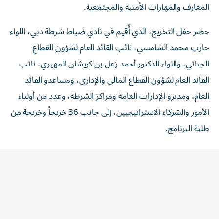
حضر حفل التخريج، الذي أُقيم في نادي ضباط شرطة دبي، اللواء
حارب محمد الشامسي، نائب القائد العام لشؤون القطاع
الجنائي، واللواء الدكتور أحمد زعل بن كريشان المهيري، نائب
القائد العام لشؤون القطاع المالي والإداري، ومساعدو القائد
العام، ومديرو الإدارات العامة ومراكز الشرطة، وعدد من أولياء
الأمور والشركاء الاستراتيجيين، إلى جانب 36 خريجاً وخريجة من
طلبة البرنامج.
وهنأ الفريق عبدالله المري الخريجين والقائمين على البرنامج
بنجاح تخريج دفعة جديدة، مؤكداً أن ما اكتسبه الطلبة من
معارف ومهارات وخبرات خلال رحلتهم التدريبية سيجعلهم
سفراء للوعي في مدارسهم ومجتمعهم.