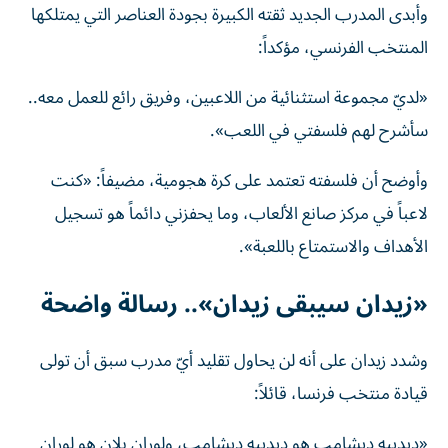
وأبدى المدرب الجديد ثقته الكبيرة بجودة العناصر التي يمتلكها
المنتخب الفرنسي، مؤكداً:
«لديّ مجموعة استثنائية من اللاعبين، وفريق رائع للعمل معه..
سأشرح لهم فلسفتي في اللعب».
وأوضح أن فلسفته تعتمد على كرة هجومية، مضيفاً: «كنت
لاعباً في مركز صانع الألعاب، وما يحفزني دائماً هو تسجيل
الأهداف والاستمتاع باللعبة».
«زيدان سيبقى زيدان».. رسالة واضحة
وشدد زيدان على أنه لن يحاول تقليد أيّ مدرب سبق أن تولى
قيادة منتخب فرنسا، قائلاً:
«ديدييه ديشامب هو ديدييه ديشامب، ولوران بلان هو لوران