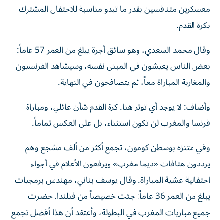
معسكرين متنافسين ‌بقدر ما تبدو مناسبة للاحتفال المشترك
بكرة القدم.
وقال محمد السعدي، وهو سائق أجرة يبلغ من العمر 57 عاماً:
بعض الناس يعيشون في المبنى نفسه، وسيشاهد الفرنسيون
والمغاربة المباراة معاً، ثم يتصافحون في النهاية.
وأضاف: لا يوجد أي توتر هنا. كرة القدم شأن عائلي، ومباراة
فرنسا والمغرب لن تكون استثناء، بل على العكس تماماً.
وفي متنزه بوسطن كومون، تجمع ‌أكثر من ألف ‌مشجع وهم
يرددون هتافات «ديما مغرب» ويرفعون الأعلام في أجواء
احتفالية عشية المباراة. وقال ⁠يوسف بناني، مهندس برمجيات
يبلغ من العمر 36 عاماً: جئت خصيصاً من فنلندا. حضرت
جميع مباريات المغرب في البطولة، وأعتقد ‌أن هذا أفضل تجمع