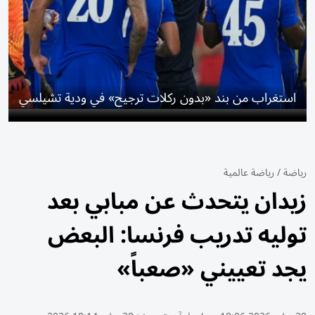
استغراب من بند «بدون ركلات ترجيح» في ودية تشيلسي
رياضة
/
رياضة عالمية
زيدان يتحدث عن مبابي بعد
توليه تدريب فرنسا: البعض
يجد تعييني «صعباً»