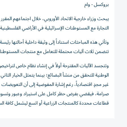
بروكسل - وام
يبحث وزراء خارجية الاتحاد الأوروبي، خلال اجتماعهم المقر
التجارة مع المستوطنات الإسرائيلية في الأراضي الفلسطينية ال
وتأتي هذه المباحثات استناداً إلى وثيقة داخلية أحالتها رئيس
تتضمن ثلاث آليات محتملة للتعامل مع منتجات المستوطنات ا
وتتجسد الآليات المقترحة أولاً في إنشاء نظام خاص لتراخ
الوطنية للتحقق من منشأ البضائع؛ بينما يتمثل الخيار الث
غير مجدٍ اقتصادياً، رغم إشارة المفوضية إلى أن التعويضات ال
صرامة، فيقضي بفرض حظر كامل على استيراد وعبور وتسويق
قطاعات محددة كالمنتجات الزراعية أو اتسع ليشمل كافة الس