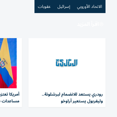
الاتحاد الأوروبي
إسرائيل
عقوبات
اقرأ المزيد
رودري يستعد للانضمام لبرشلونة..
أمريكا تعتز
وليفربول يستعير أراوخو
مساعدات بم