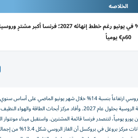
الخلاصه
واردات أوروبا من الغاز المسال الروسي زادت 14% في يونيو رغم خطط إنهائه 2027؛ فرنسا أك
60م€ يومياً
سجلت واردات الاتحاد الأوروبي من الغاز الطبيعي المسال الروسي ارتفاعاً بنسبة 14% خلال شهر يونيو الماضي على أ
ئدات الروسية من هذه المبيعات بلغت نحو 60 مليون يورو يومياً، لتتصدر فرنسا قائمة المشترين. واستقبل ميناء مونتو
كميات تزيد 4 مرات على واردات شهر مايو، فيما أظهرت بيانات مركز بروغل