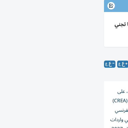
بر مشترٍ وروسيا تجني
ساس سنوي، على
الرغم من تعهدات التكتل بإنهاء الاعتماد على إمدادات الطاقة الروسية بحلول عام 2027. وأفاد مركز أبحاث الطاقة والهواء النظيف (CREA)
ار الفرنسي
 في بروكسل أن الغاز الروسي شكل 13.4% من إجمالي واردات