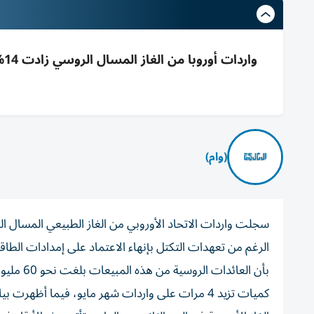
(وام)
بأن العا