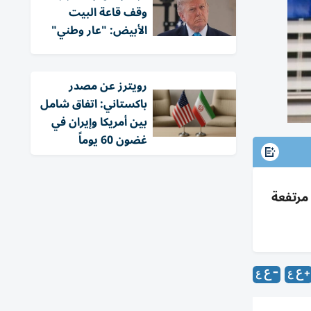
وقف قاعة البيت
الأبيض: "عار وطني"
‏رويترز عن مصدر
باكستاني: اتفاق شامل
بين أمريكا وإيران في
غضون 60 يوماً
 مرتفعة