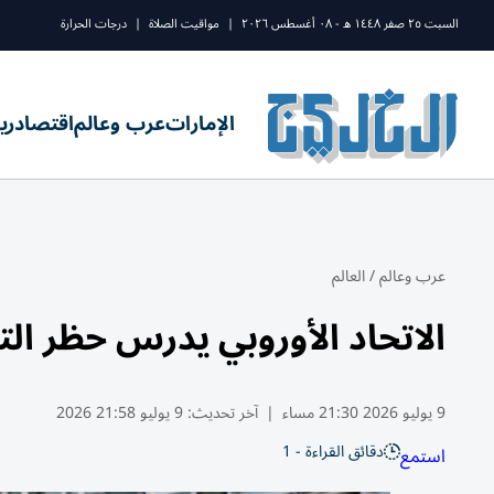
السبت ٢٥ صفر ١٤٤٨ ه - ٠٨ أغسطس ٢٠٢٦
|
مواقيت الصلاة
|
درجات الحرارة
الإمارات
عرب وعالم
اقتصاد
ري
عرب وعالم
/
العالم
الاتحاد الأوروبي يدرس حظر الت
9 يوليو 2026 21:30 مساء
|
آخر تحديث:
9 يوليو 21:58 2026
دقائق القراءة - 1
استمع