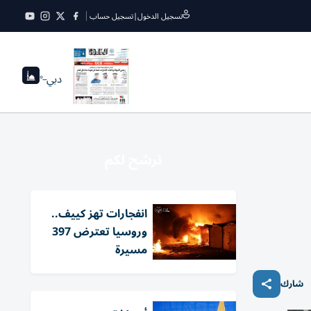
تسجيل الدخول
|
تسجيل حساب
دبي
--°
نرشح لكم
انفجارات تهز كييف..
وروسيا تعترض 397
مسيرة
شارك