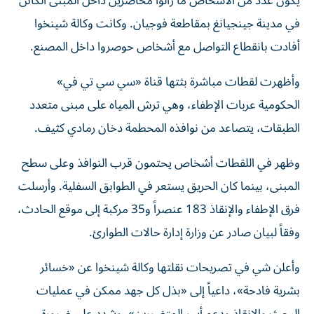
يكون عدد من الأشخاص ما زالوا محاصرين داخل المبنى الكائن
في مدينة جينجيانغ بمقاطعة فوجيان. وكانت وكالة شينخوا
أفادت بانقطاع التواصل مع أشخاص حوصروا داخل المصنع.
وأظهرت لقطات مباشرة بثتها قناة «سي سي تي في»
الحكومية عربات الإطفاء، وهي ترش المياه على مبنى متعدد
الطبقات، يتصاعد من نوافذه المحطمة دخان رمادي كثيف.
وظهر في اللقطات أشخاص يحتمون قرب النوافذ وعلى سطح
المبنى، بينما كان الحريق يستعر في الطوابق السفلية. وأرسلت
فرق الإطفاء والإنقاذ 183 عنصراً و35 مركبة إلى موقع الحادث،
وفقاً لبيان صادر عن وزارة إدارة حالات الطوارئ.
وأعلن شي في تصريحات نقلتها وكالة شينخوا عن «خسائر
بشرية فادحة»، داعياً إلى «بذل كل جهد ممكن في عمليات