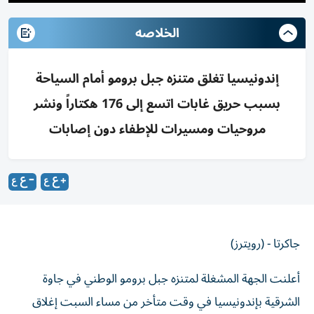
الخلاصه
إندونيسيا تغلق متنزه جبل برومو أمام السياحة
بسبب حريق غابات اتسع إلى 176 هكتاراً ونشر
مروحيات ومسيرات للإطفاء دون إصابات
جاكرتا - (رويترز)
أعلنت الجهة المشغلة لمتنزه جبل برومو الوطني في جاوة
الشرقية بإندونيسيا ‌في وقت متأخر من مساء السبت إغلاق
المتنزه ​أمام ⁠جميع الأنشطة السياحية، وذلك مع ‌اتساع نطاق