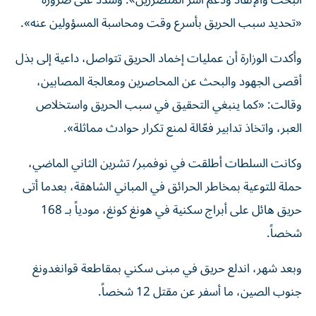
البحث والإنقاذ ودعم أسر المتضررين». وشدد على ضرورة
«تحديد سبب الحريق بأسرع وقت ومحاسبة المسؤولين عنه».
وأكدت الوزارة أن عمليات إخماد الحريق تتواصل، داعية إلى بذل
أقصى الجهود والبحث عن المحاصرين ومعالجة المصابين،
وقالت: «كما ينبغي التحقيق في سبب الحريق واستخلاص
العبر، واتخاذ تدابير فعّالة لمنع تكرار حوادث مماثلة».
وكانت السلطات أطلقت في نوفمبر/ تشرين الثاني الماضي،
حملة للتوعية بمخاطر الحرائق في المباني الشاهقة، بعدما أتى
حريق هائل على أبراج سكنية في هونغ كونغ، مودياً بـ 168
شخصاً.
وبعد شهر، اندلع حريق في مبنى سكني بمقاطعة قوانغدونغ
جنوب الصين، ما أسفر عن مقتل 12 شخصاً.