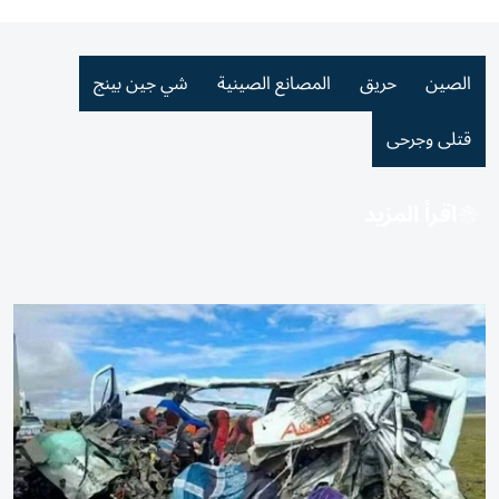
الصين
حريق
المصانع الصينية
شي جين بينج
قتلى وجرحى
اقرأ المزيد