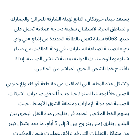
يستعد ميناء خورفكان، التابع لهيئة الشارقة للموانئ والجمارك
والمناطق الحرة، لاستقبال سفينة دحرجة عملاقة تحمل على
متنها 6068 سيارة تعمل بالطاقة الجديدة من إنتاج «بي واي
دي» الصينية لصناعة السيارات، في رحلة انطلقت من ميناء
شياوموه للوجستيات الدولية بمدينة شنتشن الصينية، إيذانا
بافتتاح خط للشحن البحري المباشر بين الجانبين.
وتشكل هذه الرحلة، التي انطلقت من مقاطعة قوانغدونغ جنوبي
الصين حلاً لوجستيا استراتيجيا جديداً لتدفق صادرات الشركات
الصينية نحو دولة الإمارات ومنطقة الشرق الأوسط، حيث
يسهم الخط الملاحي الجديد في تقليص مدة النقل البحري بين
البلدين بفارق زمني يتراوح بين 3 إلى 5 أيام، ما يحد بشكل كبير
من مشاكل التقلبات التي قد ترافق عمليات شحن المركبات