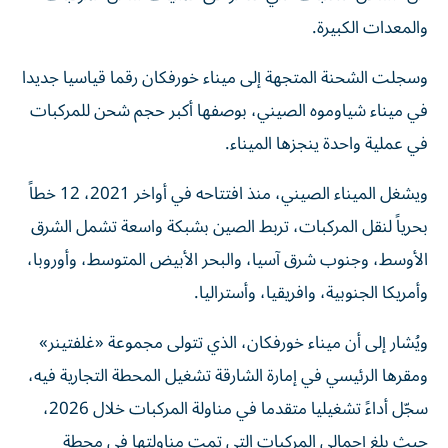
والمعدات الكبيرة.
وسجلت الشحنة المتجهة إلى ميناء خورفكان رقما قياسيا جديدا
في ميناء شياوموه الصيني، بوصفها أكبر حجم شحن للمركبات
في عملية واحدة ينجزها الميناء.
ويشغل الميناء الصيني، منذ افتتاحه في أواخر 2021، 12 خطاً
بحرياً لنقل المركبات، تربط الصين بشبكة واسعة تشمل الشرق
الأوسط، وجنوب شرق آسيا، والبحر الأبيض المتوسط، وأوروبا،
وأمريكا الجنوبية، وافريقيا، وأستراليا.
ويُشار إلى أن ميناء خورفكان، الذي تتولى مجموعة «غلفتينر»
ومقرها الرئيسي في إمارة الشارقة تشغيل المحطة التجارية فيه،
سجّل أداءً تشغيليا متقدما في مناولة المركبات خلال 2026،
حيث بلغ إجمالي المركبات التي تمت مناولتها في محطة