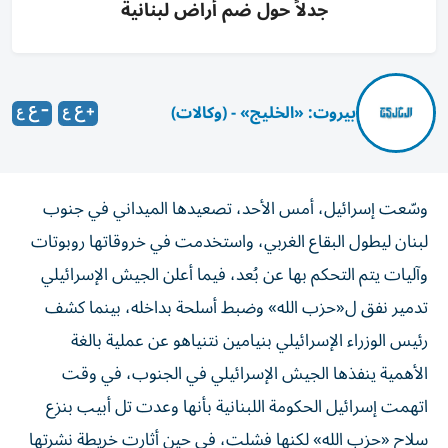
جدلاً حول ضم أراض لبنانية
بيروت: «الخليج» - (وكالات)
وسّعت إسرائيل، أمس الأحد، تصعيدها الميداني في جنوب
لبنان ليطول البقاع الغربي، واستخدمت في خروقاتها روبوتات
وآليات يتم التحكم بها عن بُعد، فيما أعلن الجيش الإسرائيلي
تدمير نفق ل«حزب الله» وضبط أسلحة بداخله، بينما كشف
رئيس الوزراء الإسرائيلي بنيامين نتنياهو عن عملية بالغة
الأهمية ينفذها الجيش الإسرائيلي في الجنوب، في وقت
اتهمت إسرائيل الحكومة اللبنانية بأنها وعدت تل أبيب بنزع
سلاح «حزب الله» لكنها فشلت، في حين أثارت خريطة نشرتها