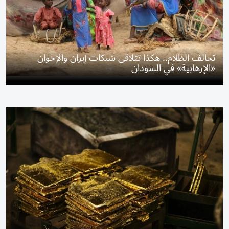
تحالف الظلام.. هكذا تتلاقى شبكات إيران والإخوان
«الإرهابية» في السودان