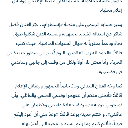
حضور جلسة محاكمته، حسبما أعلن مكتبه الإعلامي ووسائل
إعلام محلية.
وعبر حسابه الرسمي على منصة «إنستغرام»، عبّر الفنان فضل
شاكر عن امتنانه الشديد لجمهوره ومحبيه الذين شكلوا طوق
نجاة ودعماً معنوياً له طوال السنوات الماضية، حيث كتب
قائلاً: «الحمد لله رب العالمين، اليوم كُتِبت لي سطور جديدة في
الحرية، وأنا ممتن لله أولاً ولكل من وقف إلى جانبي وساندني
في قضيتي».
كما وجّه الفنان اللبناني رجاءً خاصاً للجمهور ووسائل الإعلام
قائلاً: «أتمنى منكم أن تتفهموا وضعي الصحي والعائلي، وأن
تمنحوني فرصة قصيرة لاستعادة عافيتي ولأطمئن على
عائلتي». واختتم حديثه بوعد قائلاً: «وعدٌ مني أن أعود إليكم
قريباً، فأنتم كنتم وما زلتم السند والمحبة التي أعتز بها».