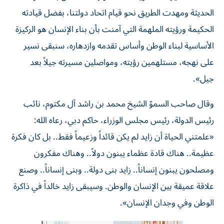
الحديثة ومهدت الطريق نحو قيام اتحاد دولتنا، بفضل قيادته
الحكيمة ورؤيته الملهمة التي آمنت بأن بناء الإنسان هو الركيزة
الأساسية لبناء الوطن وأساس تقدمه وازدهاره، سنبقى نسير
على نهجه، مستلهمين رؤيته، ومواصلين مسيرته جيلاً بعد
جيل».
وقال صاحب السموّ الشيخ محمد بن راشد آل مكتوم، نائب
رئيس الدولة، رئيس مجلس الوزراء، حاكم دبي، رعاه الله:
«علمتني الحياة أن زايد لم يكن قائداً وزعيماً فقط.. بل كان فكرة
عظيمة.. هناك قادة عظماء يبنون دولاً.. وهناك مفكرون
ومصلحون يبنون إنساناً.. زايد بنى دولة.. وبنى إنساناً.. وصنع
علاقة عميقة بين الإنسان والوطن. وسيبقى زايد خالداً في ذاكرة
الوطن وفي وجدان الإنسان».