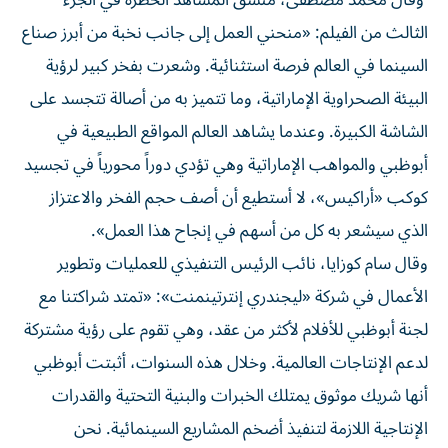
وقال محمد مصطفى، منسق المشاهد الخطرة في الجزء
الثالث من الفيلم: «منحني العمل إلى جانب نخبة من أبرز صناع
السينما في العالم فرصة استثنائية. وشعرت بفخر كبير لرؤية
البيئة الصحراوية الإماراتية، وما تتميز به من أصالة تتجسد على
الشاشة الكبيرة. وعندما يشاهد العالم المواقع الطبيعية في
أبوظبي والمواهب الإماراتية وهي تؤدي دوراً محورياً في تجسيد
كوكب «أراكيس»، لا أستطيع أن أصف حجم الفخر والاعتزاز
الذي سيشعر به كل من أسهم في إنجاح هذا العمل».
وقال سام كوزايا، نائب الرئيس التنفيذي للعمليات وتطوير
الأعمال في شركة «ليجندري إنترتينمنت»: «تمتد شراكتنا مع
لجنة أبوظبي للأفلام لأكثر من عقد، وهي تقوم على رؤية مشتركة
لدعم الإنتاجات العالمية. وخلال هذه السنوات، أثبتت أبوظبي
أنها شريك موثوق يمتلك الخبرات والبنية التحتية والقدرات
الإنتاجية اللازمة لتنفيذ أضخم المشاريع السينمائية. نحن