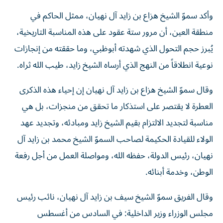
وأكد سموّ الشيخ هزاع بن زايد آل نهيان، ممثل الحاكم في
منطقة العين، أن مرور ستة عقود على هذه المناسبة التاريخية،
يُبرز حجم التحول الذي شهدته أبوظبي، وما حققته من إنجازات
نوعية انطلاقاً من النهج الذي أرساه الشيخ زايد، طيب الله ثراه.
وقال سموّ الشيخ هزاع بن زايد آل نهيان إن إحياء هذه الذكرى
العطرة لا يقتصر على استذكار ما تحقق من منجزات، بل هي
مناسبة لتجديد الالتزام بقيم الشيخ زايد ومبادئه، وتجديد عهد
الولاء للقيادة الحكيمة لصاحب السموّ الشيخ محمد بن زايد آل
نهيان، رئيس الدولة، حفظه الله، ومواصلة العمل من أجل رفعة
الوطن، وخدمة أبنائه.
وقال الفريق سموّ الشيخ سيف بن زايد آل نهيان، نائب رئيس
مجلس الوزراء وزير الداخلية: في السادس من أغسطس