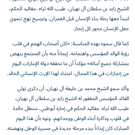
الشيخ زايد بن سلطان آل نهيان، طيب الله ثراه، مقاليد الحكم،
لتبدأ معها رحلة بناء الإنسان قبل العمران، وترسيخ نهج تنموي
جعل الإنسان محور كل إنجاز.
كما قال سموه بهذه المناسبة: «كان أصحاب الهمم في قلب
رؤية الوالد المؤسس واهتمامه، إيماناً منه بأن المجتمع ينهض
بمشاركة جميع أبنائه» مؤكداً أن ما تحققه دولة الإمارات اليوم
من إنجازات في هذا المجال، امتداد لهذا الإرث الإنساني الخالد.
وأكد سمو الشيخ محمد بن خليفة آل نهيان، أن ذكرى تولي
القائد المؤسس المغفور له الشيخ زايد بن سلطان آل نهيان،
طيب الله ثراه، مقاليد الحكم في إمارة أبوظبي، ستظل خالدة
في قلوب وذاكرة أبناء الوطن ووجدانهم، ونوه بأن هذا اليوم
المبارك كان إيذاناً ببدء مرحلة جديدة في مسيرة الوطن ونهضته.