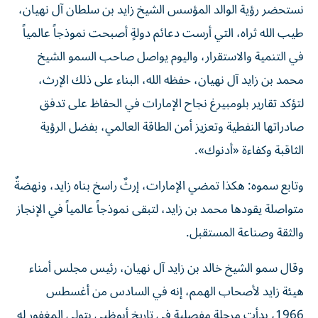
نستحضر رؤية الوالد المؤسس الشيخ زايد بن سلطان آل نهيان،
طيب الله ثراه، التي أرست دعائم دولةٍ أصبحت نموذجاً عالمياً
في التنمية والاستقرار، واليوم يواصل صاحب السمو الشيخ
محمد بن زايد آل نهيان، حفظه الله، البناء على ذلك الإرث،
لتؤكد تقارير بلومبيرغ نجاح الإمارات في الحفاظ على تدفق
صادراتها النفطية وتعزيز أمن الطاقة العالمي، بفضل الرؤية
الثاقبة وكفاءة «أدنوك».
وتابع سموه: هكذا تمضي الإمارات، إرثٌ راسخ بناه زايد، ونهضةٌ
متواصلة يقودها محمد بن زايد، لتبقى نموذجاً عالمياً في الإنجاز
والثقة وصناعة المستقبل.
وقال سمو الشيخ خالد بن زايد آل نهيان، رئيس مجلس أمناء
هيئة زايد لأصحاب الهمم، إنه في السادس من أغسطس
1966، بدأت مرحلة مفصلية في تاريخ أبوظبي بتولي المغفور له