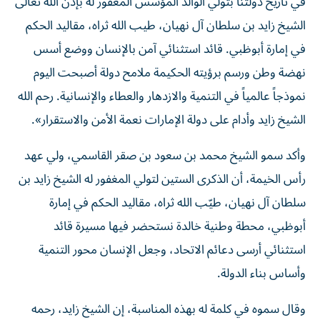
في تاريخ دولتنا بتولي الوالد المؤسس المغفور له بإذن الله تعالى
الشيخ زايد بن سلطان آل نهيان، طيب الله ثراه، مقاليد الحكم
في إمارة أبوظبي. قائد استثنائي آمن بالإنسان ووضع أسس
نهضة وطن ورسم برؤيته الحكيمة ملامح دولة أصبحت اليوم
نموذجاً عالمياً في التنمية والازدهار والعطاء والإنسانية. رحم الله
الشيخ زايد وأدام على دولة الإمارات نعمة الأمن والاستقرار».
وأكد سمو الشيخ محمد بن سعود بن صقر القاسمي، ولي عهد
رأس الخيمة، أن الذكرى الستين لتولي المغفور له الشيخ زايد بن
سلطان آل نهيان، طيّب الله ثراه، مقاليد الحكم في إمارة
أبوظبي، محطة وطنية خالدة نستحضر فيها مسيرة قائد
استثنائي أرسى دعائم الاتحاد، وجعل الإنسان محور التنمية
وأساس بناء الدولة.
وقال سموه في كلمة له بهذه المناسبة، إن الشيخ زايد، رحمه