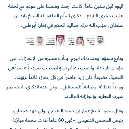
اليوم قبل ستين عاماً، كانت أرضنا وشعبنا على موعد مع لحظةٍ
غيّرت مجرى التاريخ... ذكرى تسلّم المغفور له الشيخ زايد بن
سلطان، طيّب الله ثراه، مقاليد الحكم في إمارة أبوظبي.
وتابع سموّه: ومنذ ذلك اليوم، بدأت مسيرة من الإنجازات التي
مهّدت للوحدة، وأرست دعائم دولةٍ أصبحت نموذجاً عالمياً في
التنمية، مضيفاً: كان زايد حاضراً في كل إنجاز؛ قائداً برؤيته،
ووالداً بعطائه، وصانعاً للمستقبل... وفي هذه الذكرى، نستحضر
سيرته العطرة، وإنجازاته الخالدة.
وقال سمو الشيخ عمار بن حميد النعيمي، ولي عهد عجمان،
رئيس المجلس التنفيذي: «قبل 60 عاماً بدأت محطة مباركة