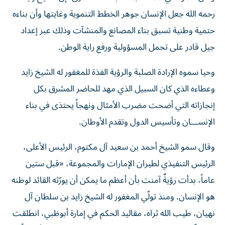
رحمه الله جعل الإنسان جوهر الخطط التنموية وغايتها وأن بناءه
حتمية وطنية تسبق بناء المصانع والمنشآت وذلك عبر إعداد
جيل قادر على تحمل المسؤولية ورفع راية الوطن.
وحيا سموه الإرادة الصلبة والرؤية الفذة للمغفور له الشيخ زايد
وعطاءه الذي كان السبيل الذي مهد للحاضر المشرق بكل
إنجازاته التي أضحت مضرب الأمثال ونهجاً يحتذى في بناء
الإنســـان وتأسيس الدول وتقدم الأوطان.
وقال سمو الشيخ أحمد بن سعيد آل مكتوم، الرئيس الأعلى،
الرئيس التنفيذي لطيران الإمارات والمجموعة، «قبل ستين
عاماً، بدأت رؤيةٌ آمنت بأن أعظم ما يمكن أن يورّثه القائد لوطنه
هو الإنسان. ومنذ تولّي المغفور له الشيخ زايد بن سلطان آل
نهيان، طيب الله ثراه، مقاليد الحكم في إمارة أبوظبي، انطلقت