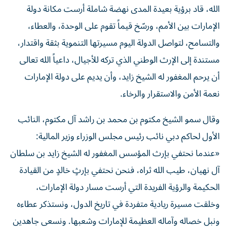
الله، قاد برؤية بعيدة المدى نهضة شاملة أرست مكانة دولة
الإمارات بين الأمم، ورسّخ قيماً تقوم على الوحدة، والعطاء،
والتسامح، لتواصل الدولة اليوم مسيرتها التنموية بثقة واقتدار،
مستندة إلى الإرث الوطني الذي تركه للأجيال، داعياً الله تعالى
أن يرحم المغفور له الشيخ زايد، وأن يديم على دولة الإمارات
نعمة الأمن والاستقرار والرخاء.
وقال سمو الشيخ مكتوم بن محمد بن راشد آل مكتوم، النائب
الأول لحاكم دبي نائب رئيس مجلس الوزراء وزير المالية:
«عندما نحتفي بإرث المؤسس المغفور له الشيخ زايد بن سلطان
آل نهيان، طيب الله ثراه، فنحن نحتفي بإرثٍ خالدٍ من القيادة
الحكيمة والرؤية الفريدة التي أرست مسار دولة الإمارات،
وخلقت مسيرة ريادية متفردة في تاريخ الدول، ونستذكر عطاءه
ونبل خصاله وآماله العظيمة للإمارات وشعبها. ونسعى جاهدين