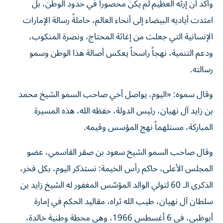
وأكد أن إرثه العظيم لم يكن محصوراً في حدود الوطن، بل
امتدت أياديه البيضاء إلى أنحاء العالم، حاملةً رسالة الإمارات
الإنسانية التي جعلت من إغاثة المحتاج، ونصرة المنكوب،
ودعم التنمية، نهجاً راسخاً يعكس أصالة هذا الوطن وسمو
رسالته.
وقال سموه: «اليوم، يواصل أخي صاحب السمو الشيخ محمد
بن زايد آل نهيان، رئيس الدولة، حفظه الله، هذه المسيرة
المباركة، مستلهماً نهج المؤسس وقيمه.
وقال صاحب السمو الشيخ سعود بن صقر القاسمي، عضو
المجلس الأعلى، حاكم رأس الخيمة: نستذكر اليوم، بكل فخر،
الذكرى الـ 60 لتولي الوالد المؤسّس المغفور له الشيخ زايد بن
سلطان آل نهيان، طيب الله ثراه، مقاليد الحكم في إمارة
أبوظبي، في 6 أغسطس 1966، وهي محطة وطنية خالدة،