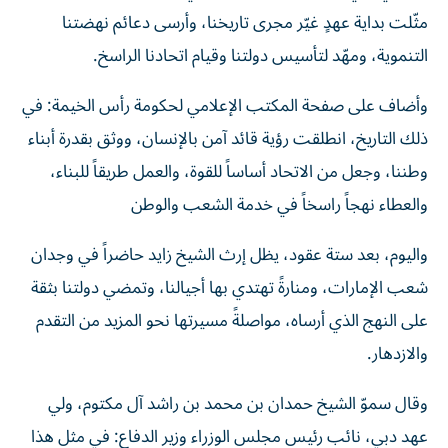
مثّلت بداية عهدٍ غيّر مجرى تاريخنا، وأرسى دعائم نهضتنا
التنموية، ومهّد لتأسيس دولتنا وقيام اتحادنا الراسخ.
وأضاف على صفحة المكتب الإعلامي لحكومة رأس الخيمة: في
ذلك التاريخ، انطلقت رؤية قائد آمن بالإنسان، ووثق بقدرة أبناء
وطننا، وجعل من الاتحاد أساساً للقوة، والعمل طريقاً للبناء،
والعطاء نهجاً راسخاً في خدمة الشعب والوطن
واليوم، بعد ستة عقود، يظل إرث الشيخ زايد حاضراً في وجدان
شعب الإمارات، ومنارةً تهتدي بها أجيالنا، وتمضي دولتنا بثقة
على النهج الذي أرساه، مواصلةً مسيرتها نحو المزيد من التقدم
والازدهار.
وقال سموّ الشيخ حمدان بن محمد بن راشد آل مكتوم، ولي
عهد دبي، نائب رئيس مجلس الوزراء وزير الدفاع: في مثل هذا