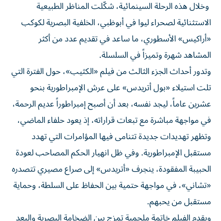
وخلال هذه الرحلة السينمائية، شكّلت المناظر الطبيعية
الاستثنائية لصحراء ليوا في أبوظبي، الخلفية البصرية لكوكب
«أراكيس» الأسطوري، ما ساعد في تقديم عدد من أكثر
المشاهد شهرة وتميزاً في السلسلة.
وتدور أحداث الجزء الثالث من فيلم «الكثيب»، حول الفترة التي
تلت استيلاء «بول أتريدس» على عرش الإمبراطورية بنحو
عشرين عاماً، ليجد نفسه، بعد أن أصبح إمبراطوراً عديم الرحمة،
في مواجهة مباشرة مع تبعات قراراته، إذ يعود حلفاء الماضي،
وتظهر تهديدات جديدة تتنامى فيها المؤامرات التي تهدد
مستقبل الإمبراطورية. وفي ظل انهيار الحكم المصاحب لعودة
الحبيبة المفقودة، ينجرف «أتريدس» إلى صراع مصيري تتصدره
«تشاني»، في مواجهة حتمية بين الحفاظ على السلطة، وحماية
مستقبل من يحبهم.
ويقدم الفيلم خاتمة ملحمية تمزج بين الضخامة البصرية والبعد