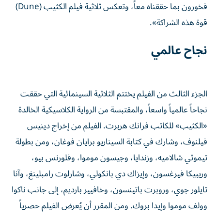
فخورون بما حققناه معاً، وتعكس ثلاثية فيلم الكثيب (Dune)
قوة هذه الشراكة».
نجاح عالمي
الجزء الثالث من الفيلم يختتم الثلاثية السينمائية التي حققت
نجاحاً عالمياً واسعاً، والمقتبسة من الرواية الكلاسيكية الخالدة
«الكثيب» للكاتب فرانك هربرت. الفيلم من إخراج دينيس
فيلنوف، وشارك في كتابة السيناريو برايان فوغان، ومن بطولة
تيموثي شالاميه، وزندايا، وجيسون موموا، وفلورنس بيو،
وريبيكا فيرغسون، وإيزاك دي بانكولي، وشارلوت رامبلينغ، وآنا
تايلور جوي، وروبرت باتينسون، وخافيير بارديم، إلى جانب ناكوا
وولف موموا وإيدا بروك. ومن المقرر أن يُعرض الفيلم حصرياً