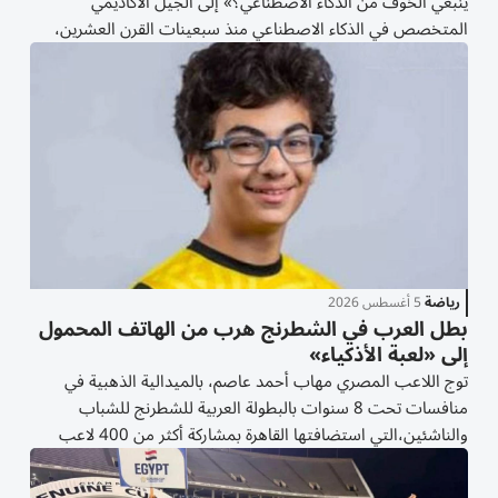
ينبغي الخوف من الذكاء الاصطناعي؟» إلى الجيل الأكاديمي
المتخصص في الذكاء الاصطناعي منذ سبعينات القرن العشرين،
ولذلك، فإن كتابه لا يصدر عن خوف تقني أو رفض للتقدم العلمي؛
بل عن موقف نقدي عقلاني يسعى إلى التمييز بين...
رياضة
5 أغسطس 2026
بطل العرب في الشطرنج هرب من الهاتف المحمول
إلى «لعبة الأذكياء»
توج اللاعب المصري مهاب أحمد عاصم، بالميدالية الذهبية في
منافسات تحت 8 سنوات بالبطولة العربية للشطرنج للشباب
والناشئين،التي استضافتها القاهرة بمشاركة أكثر من 400 لاعب
ولاعبة يمثلون 18 دولة عربية. نجح البطل الصغير البالغ من العمر
سبع سنوات، في انتزاع الميدالية الذهبية في فئة...